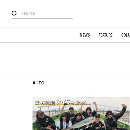
#注目のタグ
NEWS
FEATURE
COL
#SHOPPING ADDICT
#憧れの逸品
#ESSENTIAL DESIG
#GH 銘品の所以
#フイナムのYouTube
#Commune H
#SPORTS
#HANDSOME HANDBOOK
#HFC