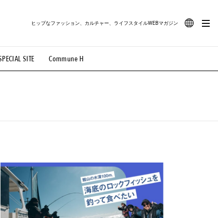
ヒップなファッション、カルチャー、ライフスタイルWEBマガジン
JA
SPECIAL SITE
Commune H
#路地裏てぃーん。
#MONTHLY JOURNAL
EN
OVIE
#LIFESTYLE
#SNEAKER
#OUTDOOR