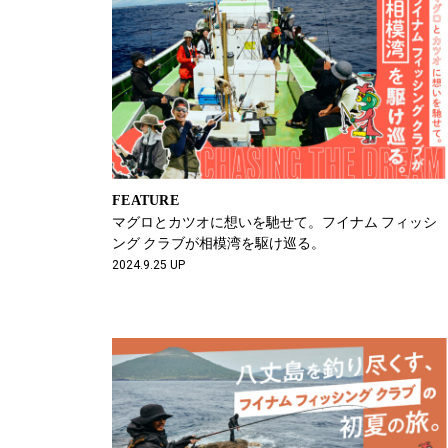
FEATURE
マグロとカツオに想いを馳せて。フイナム フィッシ
ング クラブが相模湾を駆け巡る。
2024.9.25 UP