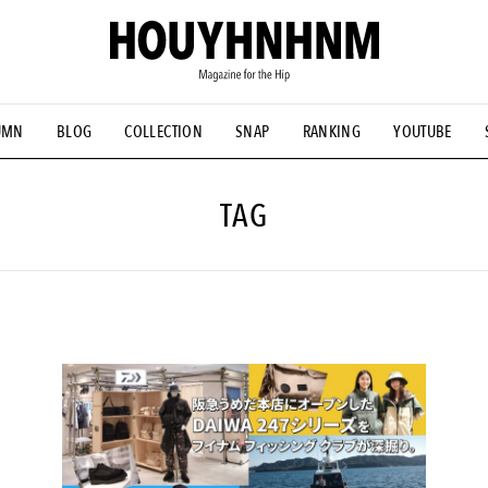
UMN
BLOG
COLLECTION
SNAP
RANKING
YOUTUBE
NS
#古着サミット
#NEW VINTAGE
#マイナーグッド図鑑
#FOCUS IT
#AH.H
#ととけん
#FASHION
#MUSIC
#M
TAG