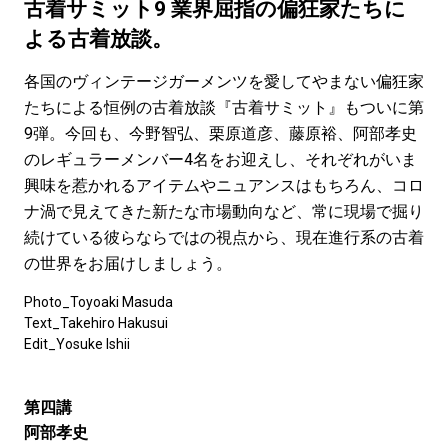
#LIFESTYLE
#SNEAKER
#OUTDOOR
古着サミット9 業界屈指の偏狂家たちに
#SPORTS
#HANDSOME HANDBOOK
よる古着放談。
各国のヴィンテージガーメンツを愛してやまない偏狂家
たちによる恒例の古着放談『古着サミット』もついに第
9弾。今回も、今野智弘、栗原道彦、藤原裕、阿部孝史
のレギュラーメンバー4名をお迎えし、それぞれがいま
興味を惹かれるアイテムやニュアンスはもちろん、コロ
ナ渦で見えてきた新たな市場動向など、常に現場で掘り
続けている彼らならではの視点から、現在進行系の古着
の世界をお届けしましょう。
Photo_Toyoaki Masuda
Text_Takehiro Hakusui
Edit_Yosuke Ishii
第四講
阿部孝史