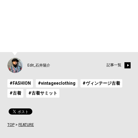
1
2
3
4
5
6
記事一覧
Edit_石井陽介
#FASHION
#vintageeclothing
#ヴィンテージ古着
#古着
#古着サミット
TOP
>
FEATURE