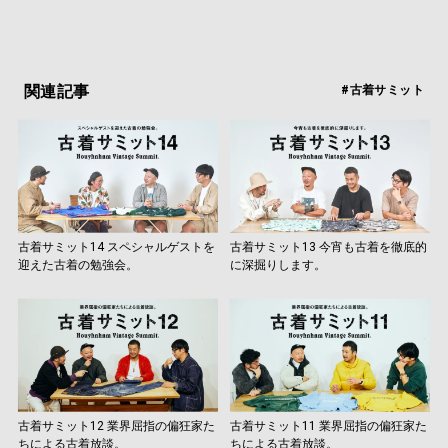
関連記事
#古着サミット
古着サミット14 スペシャルゲストを
古着サミット13 今宵も古着を徹底的
迎えた古着の勉強会。
に深掘りします。
古着サミット12 業界屈指の偏狂家た
古着サミット11 業界屈指の偏狂家た
ちによる古着放談。
ちによる古着放談。