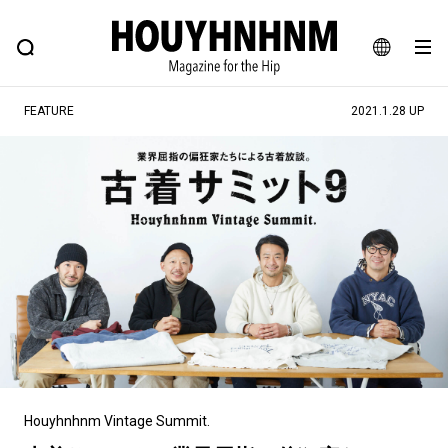
NEWS
FEATURE
BLOG
SNAP
Commune H
ヒップなファッション、カルチャー、ライフスタイルWEBマガジン
JA
FEATURE
2021.1.28 UP
EN
#注目のタグ
#SHOPPING ADDICT
#憧れの逸品
#ESSENTIAL DESIGNS
#古着サミット
#NEW VINTAGE
#マイナーグッド図鑑
#路地裏てぃーん。
#MONTHLY JOURNAL
#GH 銘品の所以
#フイナムのYouTube
#Commune H
#FOCUS IT
#AH.H
#ととけん
#FASHION
#MUSIC
#MOVIE
Houyhnhnm Vintage Summit.