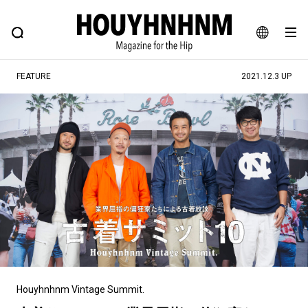
NEWS
FEATURE
BLOG
SNAP
Commune H
ヒップなファッション、カルチャー、ライフスタイルWEBマガジン
JA
FEATURE
2021.12.3 UP
EN
#注目のタグ
#SHOPPING ADDICT
#憧れの逸品
#ESSENTIAL DESIGNS
#古着サミット
#NEW VINTAGE
#マイナーグッド図鑑
#路地裏てぃーん。
#MONTHLY JOURNAL
#GH 銘品の所以
#フイナムのYouTube
#Commune H
#FOCUS IT
#AH.H
#ととけん
#FASHION
#MUSIC
#MOVIE
Houyhnhnm Vintage Summit.