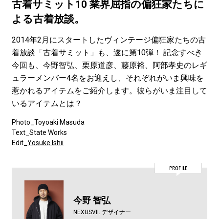
#LIFESTYLE
#SNEAKER
#OUTDOOR
古着サミット10 業界屈指の偏狂家たちに
#SPORTS
#HANDSOME HANDBOOK
よる古着放談。
2014年2月にスタートしたヴィンテージ偏狂家たちの古
着放談「古着サミット」も、遂に第10弾！ 記念すべき
今回も、今野智弘、栗原道彦、藤原裕、阿部孝史のレギ
ュラーメンバー4名をお迎えし、それぞれがいま興味を
惹かれるアイテムをご紹介します。彼らがいま注目して
いるアイテムとは？
Photo_Toyoaki Masuda
Text_State Works
Edit_
Yosuke Ishii
PROFILE
今野 智弘
NEXUSVII. デザイナー