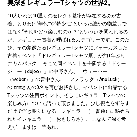
#SPORTS
#HANDSOME HANDBOOK
奥深きレギュラーTシャツの世界2。
10人いれば10通りのセレクト基準が存在するのが古
着。とりわけ“年代”や“希少性”といった誰かの物差しで
はなく“それをどう楽しむのか？”という点を問われるの
が、レギュラー古着と呼ばれるカテゴリーです。このた
び、その象徴たるレギュラーTシャツにフォーカスした
古着イベント「ドレギュラーTシャツ展」が約1年ぶり
にカムバック！ そこで同イベントを主催する「ドゥー
ジョー（dojoe）」の中野さん、「ウェーバー
（weber）」の畠中さん、「アノラック（AnoLuck）」
のizmtさんの3名を再びお招きし、イベントに出品する
Tシャツの注目ポイント、そしてレギュラーTシャツの
楽しみ方について語って頂きました。少し視点をずらす
だけで浮き彫りになる、レギュラー（＝普通）に秘めら
れたイレギュラー（＝おもしろさ）。……なんて深く考
えず、まずは一読あれ。