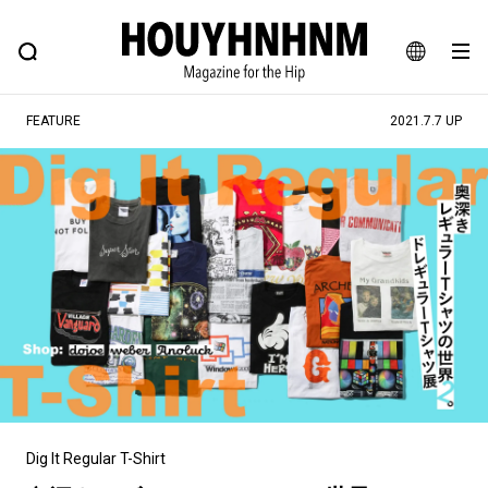
NEWS
FEATURE
BLOG
SNAP
Commune H
ヒップなファッション、カルチャー、ライフスタイルWEBマガジン
JA
FEATURE
2021.7.7 UP
EN
#注目のタグ
#SHOPPING ADDICT
#憧れの逸品
#MONTHLY JOURNAL
#ESSENTIAL DESIGNS
#NEW VINTAGE
#古着サミット
#マイナーグッド図鑑
#フイナムのYouTube
#Commune H
#FOCUS IT
#AH.H
#ととけん
#FASHION
#MUSIC
#MOVIE
#LIFESTYLE
#SNEAKER
#OUTDOOR
Dig It Regular T-Shirt