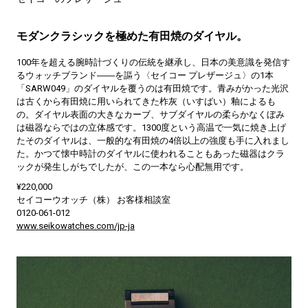
モダンクラシックを極めた有田焼のダイヤル。
100年を超える腕時計づくりの伝統を継承し、日本の美意識を発信す
るウォッチブランド――を謳う〈セイコー プレザージュ〉の1本
「SARW049」のダイヤルを覆うのは有田焼です。青みがかった光沢
は古くから有田焼に用いられてきた柞灰（いすばい）釉によるも
の。ダイヤル表面の大きなカーブ、サブダイヤルの柔らかなくぼみ
は磁器ならではの立体感です。1300度という高温で一気に焼き上げ
たそのダイヤルは、一般的な有田焼の4倍以上の強度も手に入れまし
た。かつて懐中時計のダイヤルに使われることもあった磁器はクラ
ックが発生しがちでしたが、この一本なら心配無用です。
¥220,000
セイコーウオッチ（株） お客様相談室
0120-061-012
www.seikowatches.com/jp-ja