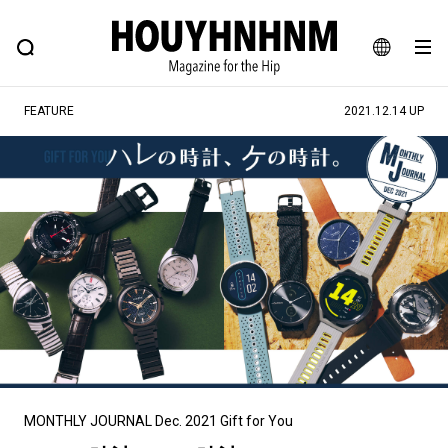
NEWS
FEATURE
BLOG
SNAP
Commune H
ヒップなファッション、カルチャー、ライフスタイルWEBマガジン
JA
FEATURE
2021.12.14 UP
EN
#注目のタグ
#SHOPPING ADDICT
#憧れの逸品
#ESSENTIAL DESIGNS
#古着サミット
#NEW VINTAGE
#マイナーグッド図鑑
#路地裏てぃーん。
#MONTHLY JOURNAL
#GH 銘品の所以
#フイナムのYouTube
#Commune H
#FOCUS IT
#AH.H
#ととけん
#FASHION
#MUSIC
#MOVIE
MONTHLY JOURNAL Dec. 2021 Gift for You