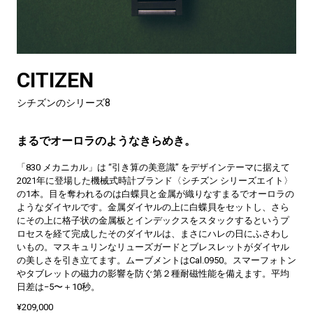
CITIZEN
シチズンのシリーズ8
まるでオーロラのようなきらめき。
「830 メカニカル」は “引き算の美意識” をデザインテーマに据えて
2021年に登場した機械式時計ブランド〈シチズン シリーズエイト〉
の1本。目を奪われるのは白蝶貝と金属が織りなすまるでオーロラの
ようなダイヤルです。金属ダイヤルの上に白蝶貝をセットし、さら
にその上に格子状の金属板とインデックスをスタックするというプ
ロセスを経て完成したそのダイヤルは、まさにハレの日にふさわし
いもの。マスキュリンなリューズガードとブレスレットがダイヤル
の美しさを引き立てます。ムーブメントはCal.0950。スマーフォトン
やタブレットの磁力の影響を防ぐ第２種耐磁性能を備えます。平均
日差は−5〜＋10秒。
¥209,000