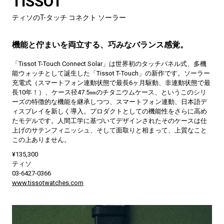
TISSOT
ティソのT-タッチ コネクト ソーラー
機能と佇まいを両立する、巧みなバランス感覚。
「Tissot T-Touch Connect Solar」は世界初のタッチパネル式、多機
能ウォッチとして誕生した「Tissot T-Touch」の新作です。ソーラー
充電式（スマートフォン連動状態で最長6ヶ月駆動、非連動状態で最
長10年！）、ケース径47.5㎜のチタニウムケース、というこのシリ
ーズの特徴的な機能を継承しつつ、スマートフォン連動、日本語デ
ィスプレイを新しく導入。プロダクトとしての機能性をさらに高め
たモデルです。人間工学に基づいてデザインされたそのケースは仕
上げのサテンフィニッシュ、そして面取りと相まって、上質なこと
この上ありません。
¥135,300
ティソ
03-6427-0366
www.tissotwatches.com