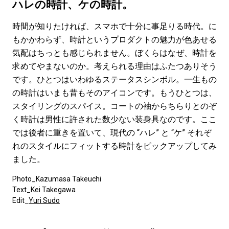
#LIFESTYLE
#SNEAKER
#OUTDOOR
ハレの時計、ケの時計。
#SPORTS
#HANDSOME HANDBOOK
時間が知りたければ、スマホで十分に事足りる時代。に
もかかわらず、時計というプロダクトの魅力が色あせる
気配はちっとも感じられません。ぼくらはなぜ、時計を
求めてやまないのか。考えられる理由はふたつありそう
です。ひとつはいわゆるステータスシンボル。一生もの
の時計はいまも昔もそのアイコンです。もうひとつは、
スタイリングのスパイス。コートの袖からちらりとのぞ
く時計は男性に許された数少ない装身具なのです。ここ
では後者に重きを置いて、現代の “ハレ” と “ケ” それぞ
れのスタイルにフィットする時計をピックアップしてみ
ました。
Photo_Kazumasa Takeuchi
Text_Kei Takegawa
Edit_
Yuri Sudo