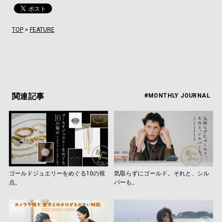
TOP
>
FEATURE
関連記事
#MONTHLY JOURNAL
ゴールドジュエリーをめぐる10の視
気取らずにゴールド。それと、シル
点。
バーも。