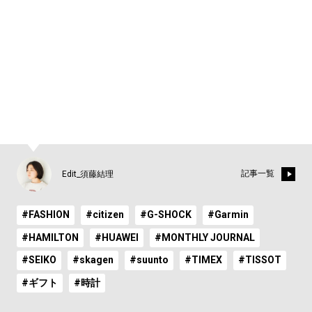
1
記事一覧
Edit_須藤結理
#FASHION
#citizen
#G-SHOCK
#Garmin
#HAMILTON
#HUAWEI
#MONTHLY JOURNAL
#SEIKO
#skagen
#suunto
#TIMEX
#TISSOT
#ギフト
#時計