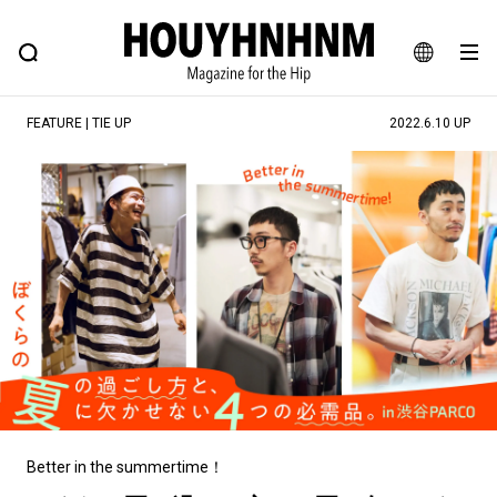
NEWS
FEATURE
BLOG
SNAP
Commune H
ヒップなファッション、カルチャー、ライフスタイルWEBマガジン
JA
FEATURE | TIE UP
2022.6.10 UP
EN
#注目のタグ
#SHOPPING ADDICT
#憧れの逸品
#ESSENTIAL DESIGNS
#古着サミット
#NEW VINTAGE
#マイナーグッド図鑑
#路地裏てぃーん。
#MONTHLY JOURNAL
#GH 銘品の所以
#フイナムのYouTube
#Commune H
#FOCUS IT
#AH.H
#ととけん
#FASHION
#MUSIC
#MOVIE
Better in the summertime！