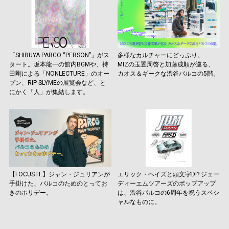
「SHIBUYA PARCO “PERSON”」がス
多様なカルチャーにどっぷり。
タート。坂本龍一の館内BGMや、持
MIZの玉置周啓と加藤成順が巡る、
田剛による「NONLECTURE」のオー
カオス＆ギークな渋谷パルコの5階。
プン、RIP SLYMEの展覧会など、と
にかく「人」が集結します。
【FOCUS IT.】ジャン・ジュリアンが
エリック・ヘイズと頭文字D!? ジェー
手掛けた、パルコのためのとってお
ディーエムツアーズのポップアップ
きのホリデー。
は、渋谷パルコの6周年を祝うスペシ
ャルなものに。