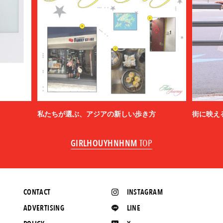
私たちが選ぶ、アジアの新しい歩き方
街に映え
GIRLHOUYHNHNM
TOP
CONTACT
INSTAGRAM
ADVERTISING
LINE