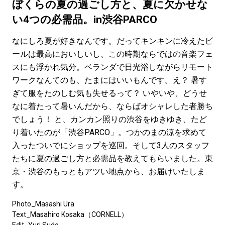
#LIFESTYLE
#SNEAKER
#OUTDOOR
ぼくらの夏の過ごし方と、夏に欠かせな
#SPORTS
#HANDSOME HANDBOOK
い4つの必需品。in渋谷PARCO
なにしろ夏が好きなんです。だってキンキンに冷えたビ
ールは最高においしいし、この時期ならではの音楽フェ
スにも浮かれ気分。ベランダで日光浴しながらリモート
ワークなんてのも、たまにはいいもんです。え？ 暑す
ぎて服をたのしむ気も失せるって？ いやいや、どうせ
なに着たって暑いんだから、ならばオシャレした者勝ち
でしょう！ と、カンカン照りの渋谷をゆきゆき、たど
り着いたのが「渋谷PARCO」。つかのまの涼を求めて
入ったついでにショップを巡回。そして3人のスタッフ
たちに夏の過ごし方と必需品を教えてもらいました。東
京・渋谷のもっともアツい地点から、お届けいたしま
す。
Photo_Masashi Ura
Text_Masahiro Kosaka（CORNELL）
Edit_
Yuri Sudo