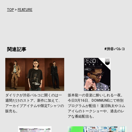
TOP
>
FEATURE
関連記事
#渋谷パルコ
ダイリクが渋谷パルコに開くのは一
坂本龍一の音楽に酔いしれる一夜。
週間だけのストア。新作に加えて、
今日3月16日、DOMMUNEにて特別
アーカイブアイテムや限定Tシャツの
プログラムが配信！ 蓮沼執太やコム
販売も。
アイらのトークショーや、過去のレ
アな番組配信も。