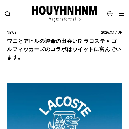
NEWS
FEATURE
BLOG
SNAP
Commune H
ヒップなファッション、カルチャー、ライフスタイルWEBマガジン
JA
NEWS
2026.3.17 UP
EN
ワニとアヒルの運命の出会い!? ラコステ × ゴ
ルフィッカーズのコラボはウイットに富んでい
#注目のタグ
ます。
#SHOPPING ADDICT
#憧れの逸品
#ESSENTIAL DESIGNS
#古着サミット
#NEW VINTAGE
#マイナーグッド図鑑
#路地裏てぃーん。
#MONTHLY JOURNAL
#GH 銘品の所以
#フイナムのYouTube
#Commune H
#FOCUS IT
#AH.H
#ととけん
#FASHION
#MUSIC
#MOVIE