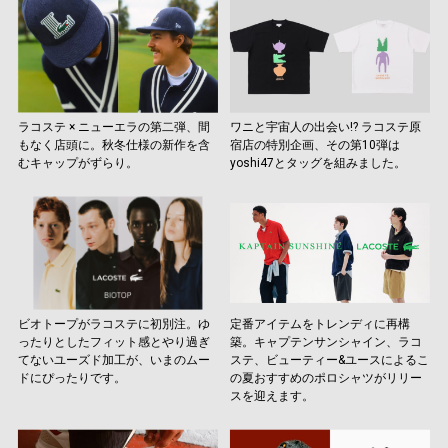
ラコステ × ニューエラの第二弾、間
ワニと宇宙人の出会い!? ラコステ原
もなく店頭に。秋冬仕様の新作を含
宿店の特別企画、その第10弾は
むキャップがずらり。
yoshi47とタッグを組みました。
ビオトープがラコステに初別注。ゆ
定番アイテムをトレンディに再構
ったりとしたフィット感とやり過ぎ
築。キャプテンサンシャイン、ラコ
てないユーズド加工が、いまのムー
ステ、ビューティー&ユースによるこ
ドにぴったりです。
の夏おすすめのポロシャツがリリー
スを迎えます。