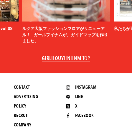
ol.08
ルクア大阪ファッションフロアがリニューア
私たちが
ル！ ガールフイナムが、ガイドマップを作り
ました。
GIRLHOUYHNHNM
TOP
CONTACT
INSTAGRAM
ADVERTISING
LINE
POLICY
X
RECRUIT
FACEBOOK
COMPANY