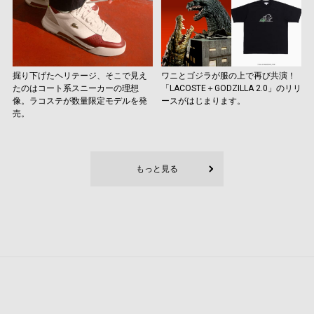
掘り下げたヘリテージ、そこで見え
ワニとゴジラが服の上で再び共演！
たのはコート系スニーカーの理想
「LACOSTE＋GODZILLA 2.0」のリリ
像。ラコステが数量限定モデルを発
ースがはじまります。
売。
もっと見る