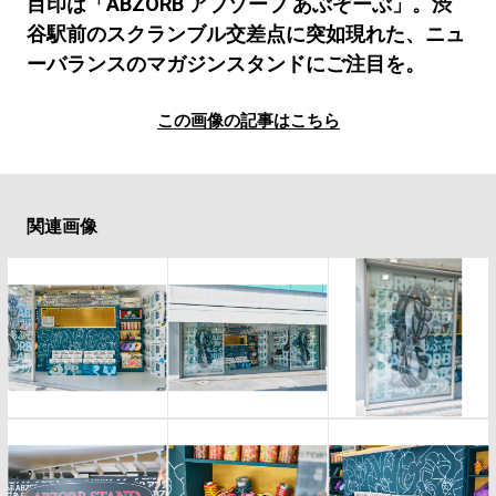
#LIFESTYLE
#SNEAKER
#OUTDOOR
目印は「ABZORB アブゾーブ あぶぞーぶ」。渋
谷駅前のスクランブル交差点に突如現れた、ニュ
#SPORTS
#HANDSOME HANDBOOK
ーバランスのマガジンスタンドにご注目を。
この画像の記事はこちら
関連画像