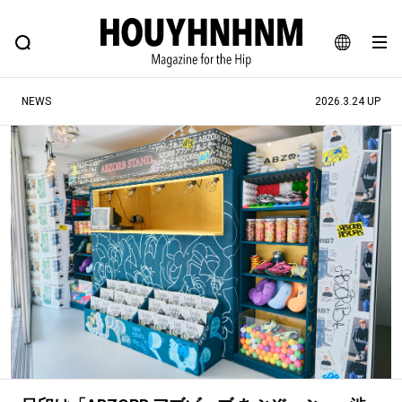
NEWS
FEATURE
BLOG
SNAP
Commune H
ヒップなファッション、カルチャー、ライフスタイルWEBマガジン
JA
NEWS
2026.3.24 UP
EN
#注目のタグ
#SHOPPING ADDICT
#憧れの逸品
#ESSENTIAL DESIGNS
#古着サミット
#NEW VINTAGE
#マイナーグッド図鑑
#路地裏てぃーん。
#MONTHLY JOURNAL
#GH 銘品の所以
#フイナムのYouTube
#Commune H
#FOCUS IT
#AH.H
#ととけん
#FASHION
#MUSIC
#MOVIE