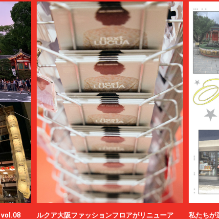
ol.08
ルクア大阪ファッションフロアがリニューア
私たちが