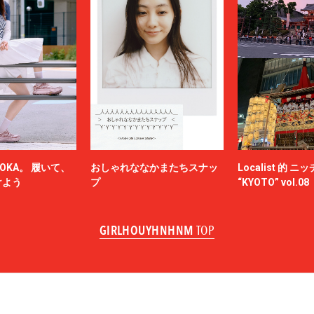
OKA。 履いて、
おしゃれななかまたちスナッ
Localist 的 
けよう
プ
“KYOTO” vol.08
GIRLHOUYHNHNM
TOP