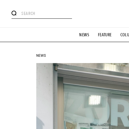
#注目のタグ
NEWS
FEATURE
COL
#SHOPPING ADDICT
#憧れの逸品
#ESSENTIAL DESIG
#GH 銘品の所以
#フイナムのYouTube
#Commune H
#SPORTS
#HANDSOME HANDBOOK
NEWS