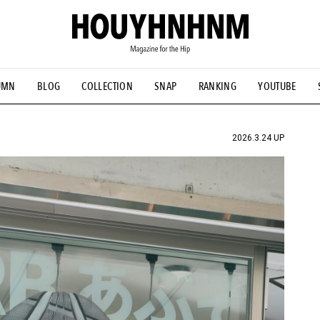
UMN
BLOG
COLLECTION
SNAP
RANKING
YOUTUBE
NS
#古着サミット
#NEW VINTAGE
#マイナーグッド図鑑
#FOCUS IT
#AH.H
#ととけん
#FASHION
#MUSIC
#M
2026.3.24 UP