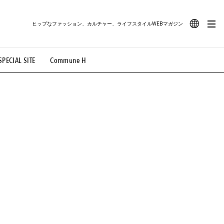
ヒップなファッション、カルチャー、ライフスタイルWEBマガジン
JA
SPECIAL SITE
Commune H
#路地裏てぃーん。
#MONTHLY JOURNAL
EN
OVIE
#LIFESTYLE
#SNEAKER
#OUTDOOR