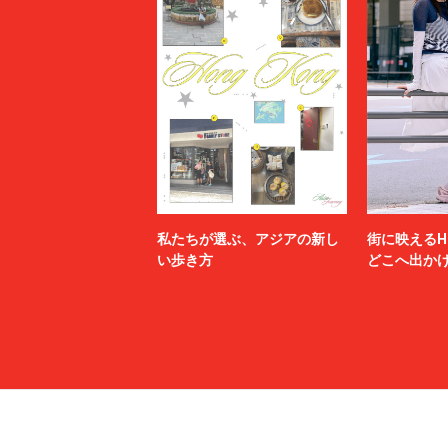
私たちが選ぶ、アジアの新し
街に映えるH
い歩き方
どこへ出か