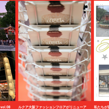
ol.08
ルクア大阪ファッションフロアがリニューア
私たちが