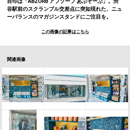
#LIFESTYLE
#SNEAKER
#OUTDOOR
目印は「ABZORB アブゾーブ あぶぞーぶ」。渋
谷駅前のスクランブル交差点に突如現れた、ニュ
#SPORTS
#HANDSOME HANDBOOK
ーバランスのマガジンスタンドにご注目を。
この画像の記事はこちら
関連画像