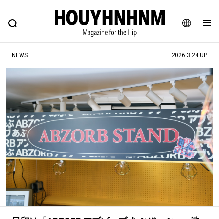
NEWS
FEATURE
BLOG
SNAP
Commune H
ヒップなファッション、カルチャー、ライフスタイルWEBマガジン
JA
NEWS
2026.3.24 UP
EN
#注目のタグ
#SHOPPING ADDICT
#憧れの逸品
#ESSENTIAL DESIGNS
#古着サミット
#NEW VINTAGE
#マイナーグッド図鑑
#路地裏てぃーん。
#MONTHLY JOURNAL
#GH 銘品の所以
#フイナムのYouTube
#Commune H
#FOCUS IT
#AH.H
#ととけん
#FASHION
#MUSIC
#MOVIE