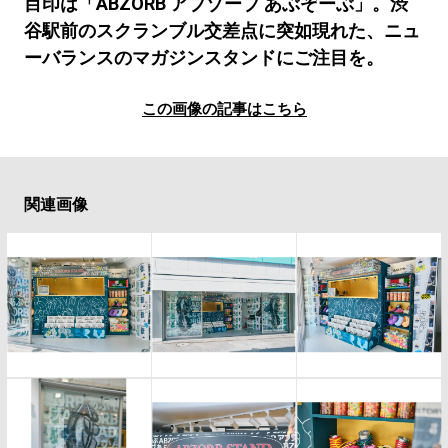
#LIFESTYLE
#SNEAKER
#OUTDOOR
目印は「ABZORB アブゾーブ あぶぞーぶ」。渋
谷駅前のスクランブル交差点に突如現れた、ニュ
#SPORTS
#HANDSOME HANDBOOK
ーバランスのマガジンスタンドにご注目を。
この画像の記事はこちら
関連画像