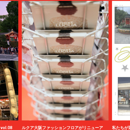
ol.08
ルクア大阪ファッションフロアがリニューア
私たちが