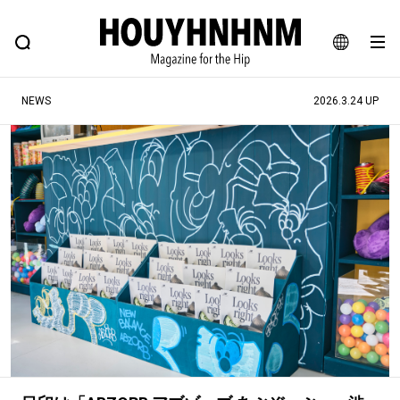
NEWS
FEATURE
BLOG
SNAP
Commune H
ヒップなファッション、カルチャー、ライフスタイルWEBマガジン
JA
NEWS
2026.3.24 UP
EN
#注目のタグ
#SHOPPING ADDICT
#憧れの逸品
#ESSENTIAL DESIGNS
#古着サミット
#NEW VINTAGE
#マイナーグッド図鑑
#路地裏てぃーん。
#MONTHLY JOURNAL
#GH 銘品の所以
#フイナムのYouTube
#Commune H
#FOCUS IT
#AH.H
#ととけん
#FASHION
#MUSIC
#MOVIE