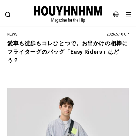
NEWS
FEATURE
BLOG
SNAP
Commune H
ヒップなファッション、カルチャー、ライフスタイルWEBマガジン
JA
NEWS
2026.5.10 UP
EN
愛車も徒歩もコレひとつで。お出かけの相棒に
フライターグのバッグ「Easy Riders」はど
#注目のタグ
う？
#SHOPPING ADDICT
#憧れの逸品
#ESSENTIAL DESIGNS
#古着サミット
#NEW VINTAGE
#マイナーグッド図鑑
#路地裏てぃーん。
#MONTHLY JOURNAL
#GH 銘品の所以
#フイナムのYouTube
#Commune H
#FOCUS IT
#AH.H
#ととけん
#FASHION
#MUSIC
#MOVIE