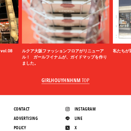
ol.08
ルクア大阪ファッションフロアがリニューア
私たちが
ル！ ガールフイナムが、ガイドマップを作り
ました。
GIRLHOUYHNHNM
TOP
CONTACT
INSTAGRAM
ADVERTISING
LINE
POLICY
X