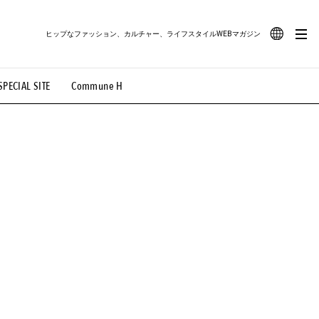
ヒップなファッション、カルチャー、ライフスタイルWEBマガジン
JA
SPECIAL SITE
Commune H
#路地裏てぃーん。
#MONTHLY JOURNAL
EN
OVIE
#LIFESTYLE
#SNEAKER
#OUTDOOR