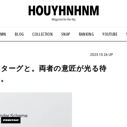
UMN
BLOG
COLLECTION
SNAP
RANKING
YOUTUBE
NS
#古着サミット
#NEW VINTAGE
#マイナーグッド図鑑
#FOCUS IT
#AH.H
#ととけん
#FASHION
#MUSIC
#M
2023.10.26 UP
ターグと。両者の意匠が光る待
た。