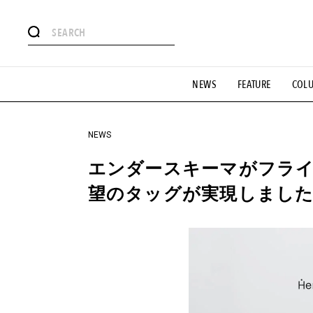
#注目のタグ
NEWS
FEATURE
COL
#SHOPPING ADDICT
#憧れの逸品
#ESSENTIAL DESIG
#GH 銘品の所以
#フイナムのYouTube
#Commune H
#SPORTS
#HANDSOME HANDBOOK
NEWS
エンダースキーマがフライ
望のタッグが実現しまし