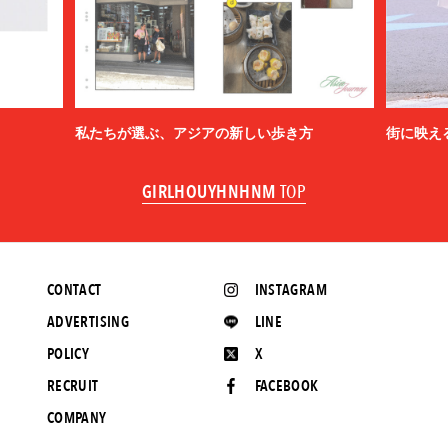
私たちが選ぶ、アジアの新しい歩き方
街に映え
GIRLHOUYHNHNM
TOP
CONTACT
INSTAGRAM
ADVERTISING
LINE
POLICY
X
RECRUIT
FACEBOOK
COMPANY