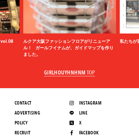
ol.08
ルクア大阪ファッションフロアがリニューア
私たちが
ル！ ガールフイナムが、ガイドマップを作り
ました。
GIRLHOUYHNHNM
TOP
CONTACT
INSTAGRAM
ADVERTISING
LINE
POLICY
X
RECRUIT
FACEBOOK