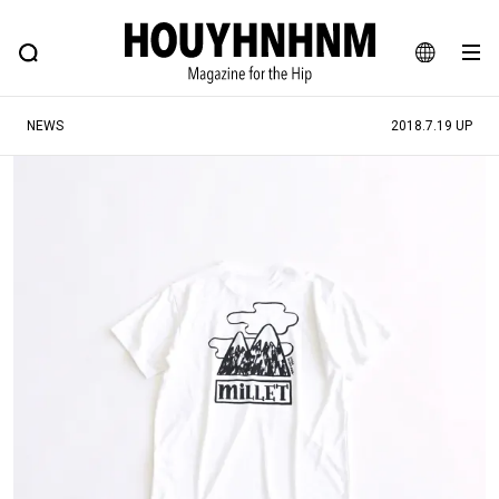
NEWS
FEATURE
BLOG
SNAP
Commune H
ヒップなファッション、カルチャー、ライフスタイルWEBマガジン
JA
NEWS
2018.7.19 UP
EN
#注目のタグ
#SHOPPING ADDICT
#憧れの逸品
#ESSENTIAL DESIGNS
#古着サミット
#NEW VINTAGE
#マイナーグッド図鑑
#路地裏てぃーん。
#MONTHLY JOURNAL
#GH 銘品の所以
#フイナムのYouTube
#Commune H
#FOCUS IT
#AH.H
#ととけん
#FASHION
#MUSIC
#MOVIE