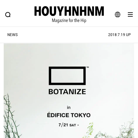
NEWS
FEATURE
BLOG
SNAP
Commune H
ヒップなファッション、カルチャー、ライフスタイルWEBマガジン
JA
NEWS
2018.7.19 UP
EN
#注目のタグ
#SHOPPING ADDICT
#憧れの逸品
#ESSENTIAL DESIGNS
#古着サミット
#NEW VINTAGE
#マイナーグッド図鑑
#路地裏てぃーん。
#MONTHLY JOURNAL
#GH 銘品の所以
#フイナムのYouTube
#Commune H
#FOCUS IT
#AH.H
#ととけん
#FASHION
#MUSIC
#MOVIE