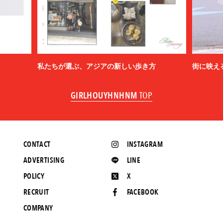
私たちが選ぶ、アジアの新しい歩き方
街に映え
GIRLHOUYHNHNM
TOP
CONTACT
INSTAGRAM
ADVERTISING
LINE
POLICY
X
RECRUIT
FACEBOOK
COMPANY