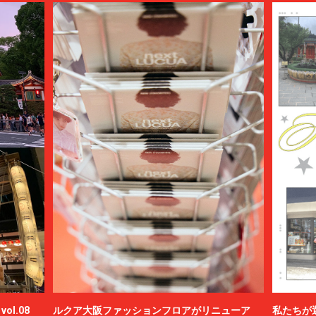
ol.08
ルクア大阪ファッションフロアがリニューア
私たちが