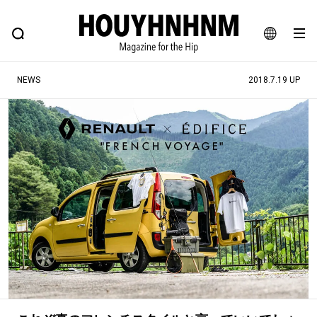
NEWS
FEATURE
BLOG
SNAP
Commune H
ヒップなファッション、カルチャー、ライフスタイルWEBマガジン
JA
NEWS
2018.7.19 UP
EN
#注目のタグ
#SHOPPING ADDICT
#憧れの逸品
#ESSENTIAL DESIGNS
#古着サミット
#NEW VINTAGE
#マイナーグッド図鑑
#路地裏てぃーん。
#MONTHLY JOURNAL
#GH 銘品の所以
#フイナムのYouTube
#Commune H
#FOCUS IT
#AH.H
#ととけん
#FASHION
#MUSIC
#MOVIE