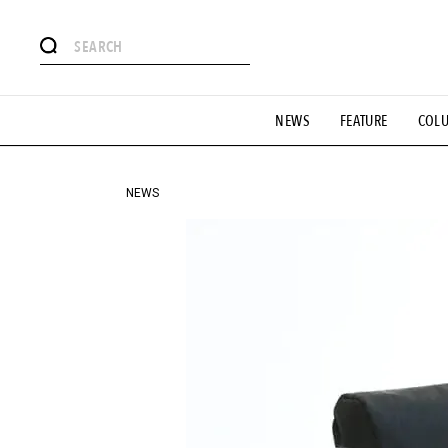
#注目のタグ
NEWS
FEATURE
COL
#SHOPPING ADDICT
#憧れの逸品
#ESSENTIAL DESIG
#GH 銘品の所以
#フイナムのYouTube
#Commune H
#SPORTS
#HANDSOME HANDBOOK
NEWS