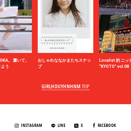
OKA。 履いて、
おしゃれななかまたちスナッ
Localist 的 
けよう
プ
“KYOTO” vol.08
GIRLHOUYHNHNM
TOP
INSTAGRAM
LINE
X
FACEBOOK