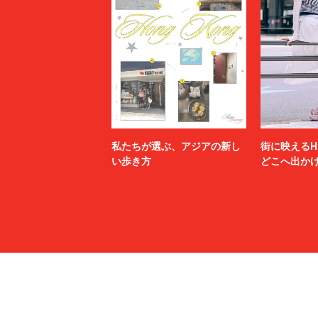
私たちが選ぶ、アジアの新し
街に映えるH
い歩き方
どこへ出か