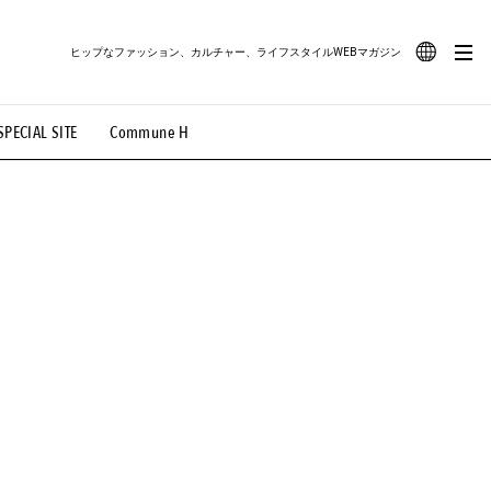
ヒップなファッション、カルチャー、ライフスタイルWEBマガジン
JA
SPECIAL SITE
Commune H
#路地裏てぃーん。
#MONTHLY JOURNAL
EN
OVIE
#LIFESTYLE
#SNEAKER
#OUTDOOR