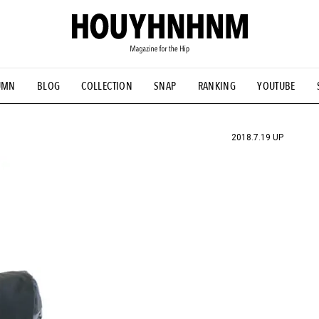
UMN
BLOG
COLLECTION
SNAP
RANKING
YOUTUBE
NS
#古着サミット
#NEW VINTAGE
#マイナーグッド図鑑
#FOCUS IT
#AH.H
#ととけん
#FASHION
#MUSIC
#M
2018.7.19 UP