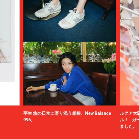
芋生 悠の日常に寄り添う相棒、New Balance
ルクア大
996。
ル！ ガ
ました。