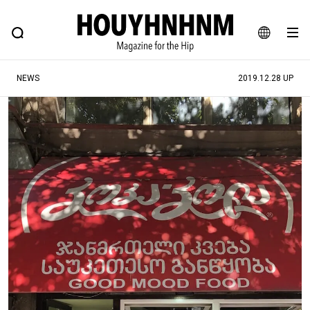
NEWS
FEATURE
BLOG
SNAP
Commune H
ヒップなファッション、カルチャー、ライフスタイルWEBマガジン
JA
NEWS
2019.12.28 UP
EN
#注目のタグ
#SHOPPING ADDICT
#憧れの逸品
#MONTHLY JOURNAL
#ESSENTIAL DESIGNS
#NEW VINTAGE
#古着サミット
#マイナーグッド図鑑
#フイナムのYouTube
#Commune H
#FOCUS IT
#AH.H
#ととけん
#FASHION
#MUSIC
#MOVIE
#LIFESTYLE
#SNEAKER
#OUTDOOR