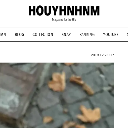
UMN
BLOG
COLLECTION
SNAP
RANKING
YOUTUBE
NS
#古着サミット
#NEW VINTAGE
#マイナーグッド図鑑
#FOCUS IT
#AH.H
#ととけん
#FASHION
#MUSIC
#M
2019.12.28 UP