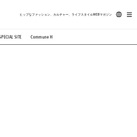
ヒップなファッション、カルチャー、ライフスタイルWEBマガジン
JA
SPECIAL SITE
Commune H
#路地裏てぃーん。
#MONTHLY JOURNAL
EN
OVIE
#LIFESTYLE
#SNEAKER
#OUTDOOR