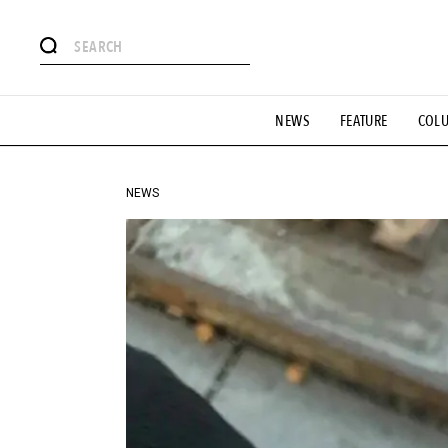
#注目のタグ
NEWS
FEATURE
COL
#SHOPPING ADDICT
#憧れの逸品
#ESSENTIAL DESIG
#GH 銘品の所以
#フイナムのYouTube
#Commune H
#SPORTS
#HANDSOME HANDBOOK
NEWS