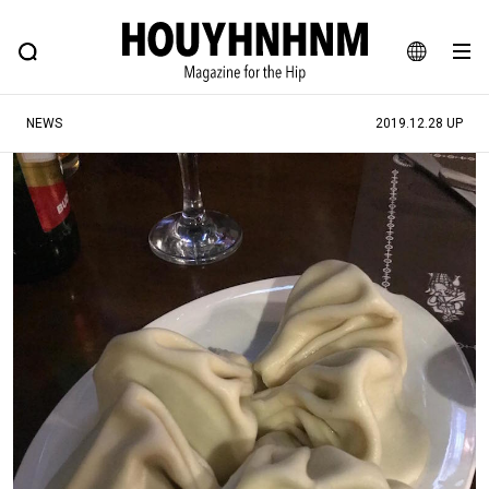
NEWS
FEATURE
BLOG
SNAP
Commune H
ヒップなファッション、カルチャー、ライフスタイルWEBマガジン
JA
NEWS
2019.12.28 UP
EN
#注目のタグ
#SHOPPING ADDICT
#憧れの逸品
#ESSENTIAL DESIGNS
#古着サミット
#NEW VINTAGE
#マイナーグッド図鑑
#路地裏てぃーん。
#MONTHLY JOURNAL
#GH 銘品の所以
#フイナムのYouTube
#Commune H
#FOCUS IT
#AH.H
#ととけん
#FASHION
#MUSIC
#MOVIE