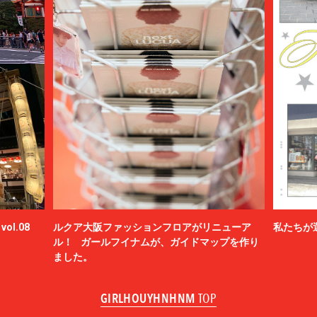
ol.08
ルクア大阪ファッションフロアがリニューア
私たちが
ル！ ガールフイナムが、ガイドマップを作り
ました。
GIRLHOUYHNHNM
TOP