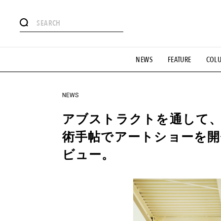
#注目のタグ
NEWS
FEATURE
COL
#SHOPPING ADDICT
#憧れの逸品
#ESSENTIAL DESIG
#GH 銘品の所以
#フイナムのYouTube
#Commune H
#SPORTS
#HANDSOME HANDBOOK
NEWS
アブストラクトを通して、別
術手帖でアートショーを開催する
ビュー。