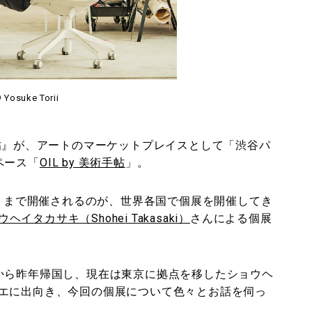
 Yosuke Torii
手帖』が、アートのマーケットプレイスとして「渋谷パ
ペース「
OIL by 美術手帖
」。
火）まで開催されるのが、世界各国で個展を開催してき
ヘイタカサキ（Shohei Takasaki）
さんによる個展
から昨年帰国し、現在は東京に拠点を移したショウヘ
エに出向き、今回の個展について色々とお話を伺っ