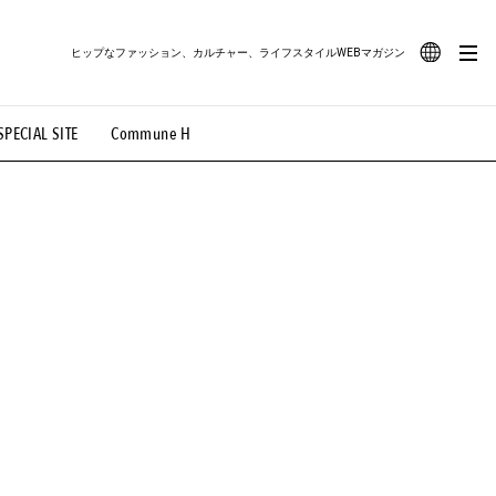
ヒップなファッション、カルチャー、ライフスタイルWEBマガジン
JA
SPECIAL SITE
Commune H
#路地裏てぃーん。
#MONTHLY JOURNAL
EN
OVIE
#LIFESTYLE
#SNEAKER
#OUTDOOR