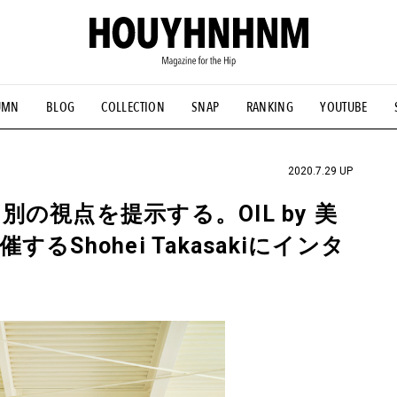
UMN
BLOG
COLLECTION
SNAP
RANKING
YOUTUBE
NS
#古着サミット
#NEW VINTAGE
#マイナーグッド図鑑
#FOCUS IT
#AH.H
#ととけん
#FASHION
#MUSIC
#M
2020.7.29 UP
の視点を提示する。OIL by 美
Shohei Takasakiにインタ