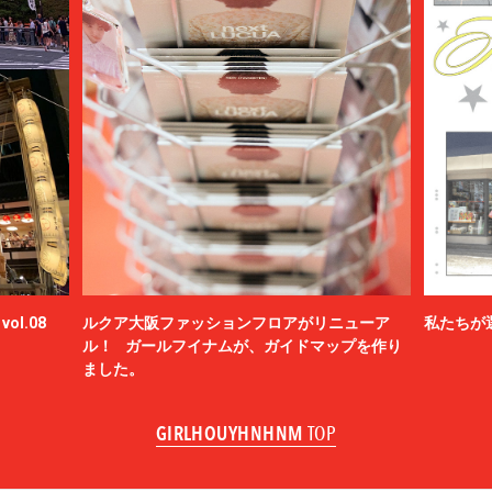
ol.08
ルクア大阪ファッションフロアがリニューア
私たちが
ル！ ガールフイナムが、ガイドマップを作り
ました。
GIRLHOUYHNHNM
TOP