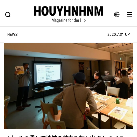
NEWS
FEATURE
BLOG
SNAP
Commune H
ヒップなファッション、カルチャー、ライフスタイルWEBマガジン
JA
NEWS
2020.7.31 UP
EN
#注目のタグ
#SHOPPING ADDICT
#憧れの逸品
#ESSENTIAL DESIGNS
#古着サミット
#NEW VINTAGE
#マイナーグッド図鑑
#路地裏てぃーん。
#MONTHLY JOURNAL
#GH 銘品の所以
#フイナムのYouTube
#Commune H
#FOCUS IT
#AH.H
#ととけん
#FASHION
#MUSIC
#MOVIE