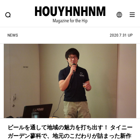
NEWS
FEATURE
BLOG
SNAP
Commune H
ヒップなファッション、カルチャー、ライフスタイルWEBマガジン
JA
NEWS
2020.7.31 UP
EN
#注目のタグ
#SHOPPING ADDICT
#憧れの逸品
#ESSENTIAL DESIGNS
#古着サミット
#NEW VINTAGE
#マイナーグッド図鑑
#路地裏てぃーん。
#MONTHLY JOURNAL
#GH 銘品の所以
#フイナムのYouTube
#Commune H
#FOCUS IT
#AH.H
ビールを通して地域の魅力を打ち出す！ タイニー
#ととけん
#FASHION
#MUSIC
#MOVIE
ガーデン蓼科で、地元のこだわりが詰まった新作