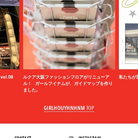
ol.08
ルクア大阪ファッションフロアがリニューア
私たちが
ル！ ガールフイナムが、ガイドマップを作り
ました。
GIRLHOUYHNHNM
TOP