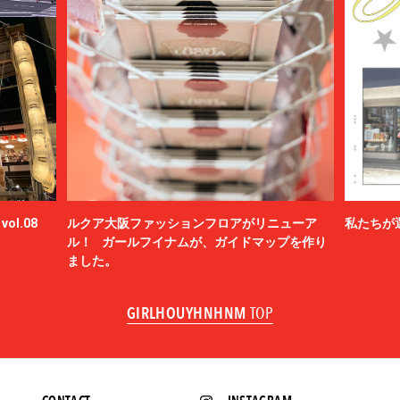
ol.08
ルクア大阪ファッションフロアがリニューア
私たちが
ル！ ガールフイナムが、ガイドマップを作り
ました。
GIRLHOUYHNHNM
TOP