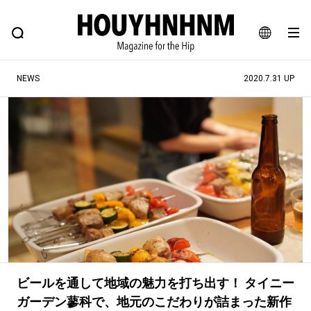
NEWS
FEATURE
BLOG
SNAP
Commune H
ヒップなファッション、カルチャー、ライフスタイルWEBマガジン
JA
NEWS
2020.7.31 UP
EN
#注目のタグ
#SHOPPING ADDICT
#憧れの逸品
#ESSENTIAL DESIGNS
#古着サミット
#NEW VINTAGE
#マイナーグッド図鑑
#路地裏てぃーん。
#MONTHLY JOURNAL
#GH 銘品の所以
#フイナムのYouTube
#Commune H
#FOCUS IT
#AH.H
ビールを通して地域の魅力を打ち出す！ タイニー
#ととけん
#FASHION
#MUSIC
#MOVIE
ガーデン蓼科で、地元のこだわりが詰まった新作