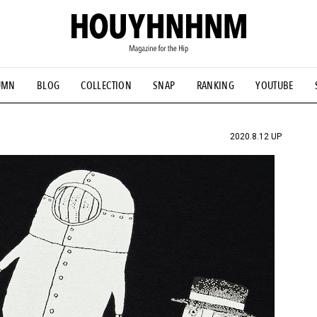
UMN
BLOG
COLLECTION
SNAP
RANKING
YOUTUBE
NS
#古着サミット
#NEW VINTAGE
#マイナーグッド図鑑
#FOCUS IT
#AH.H
#ととけん
#FASHION
#MUSIC
#M
2020.8.12 UP