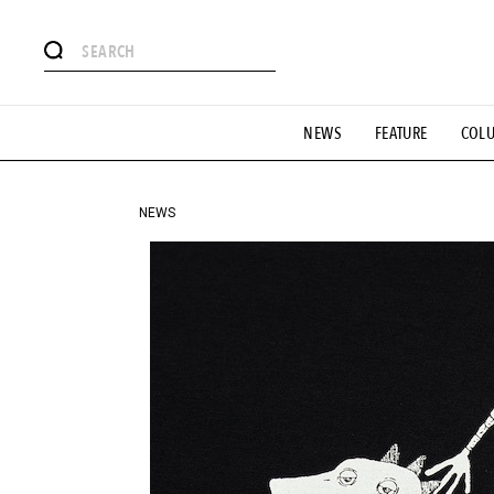
#注目のタグ
NEWS
FEATURE
COL
#SHOPPING ADDICT
#憧れの逸品
#ESSENTIAL DESIG
#GH 銘品の所以
#フイナムのYouTube
#Commune H
#SPORTS
#HANDSOME HANDBOOK
NEWS