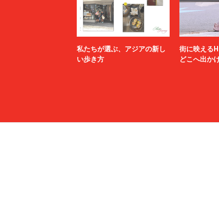
私たちが選ぶ、アジアの新し
街に映えるH
い歩き方
どこへ出か