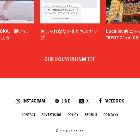
OKA。 履いて、
おしゃれななかまたちスナッ
Localist 的 
けよう
プ
“KYOTO” vol.08
GIRLHOUYHNHNM
TOP
INSTAGRAM
LINE
X
FACEBOOK
CONTACT
ADVERTISING
POLICY
RECRUIT
COMPANY
©️ 2004 Rhino Inc.