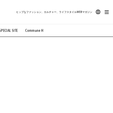
ヒップなファッション、カルチャー、ライフスタイルWEBマガジン
JA
SPECIAL SITE
Commune H
#路地裏てぃーん。
#MONTHLY JOURNAL
EN
OVIE
#LIFESTYLE
#SNEAKER
#OUTDOOR