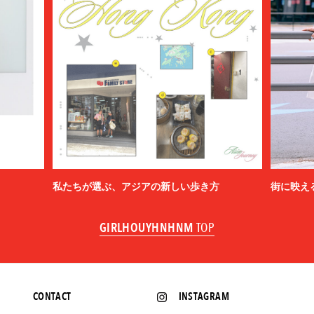
私たちが選ぶ、アジアの新しい歩き方
街に映え
GIRLHOUYHNHNM
TOP
CONTACT
INSTAGRAM