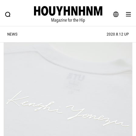
NEWS
FEATURE
BLOG
SNAP
Commune H
ヒップなファッション、カルチャー、ライフスタイルWEBマガジン
JA
NEWS
2020.8.12 UP
EN
#注目のタグ
#SHOPPING ADDICT
#憧れの逸品
#ESSENTIAL DESIGNS
#古着サミット
#NEW VINTAGE
#マイナーグッド図鑑
#路地裏てぃーん。
#MONTHLY JOURNAL
#GH 銘品の所以
#フイナムのYouTube
#Commune H
#FOCUS IT
#AH.H
#ととけん
#FASHION
#MUSIC
#MOVIE