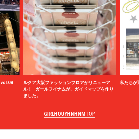
ol.08
ルクア大阪ファッションフロアがリニューア
私たちが
ル！ ガールフイナムが、ガイドマップを作り
ました。
GIRLHOUYHNHNM
TOP