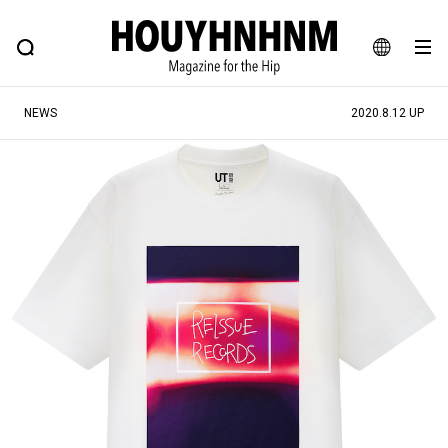
NEWS
FEATURE
BLOG
SNAP
Commune H
ヒップなファッション、カルチャー、ライフスタイルWEBマガジン
JA
NEWS
2020.8.12 UP
EN
#注目のタグ
#SHOPPING ADDICT
#憧れの逸品
#ESSENTIAL DESIGNS
#古着サミット
#NEW VINTAGE
#マイナーグッド図鑑
#路地裏てぃーん。
#MONTHLY JOURNAL
#GH 銘品の所以
#フイナムのYouTube
#Commune H
#FOCUS IT
#AH.H
#ととけん
#FASHION
#MUSIC
#MOVIE