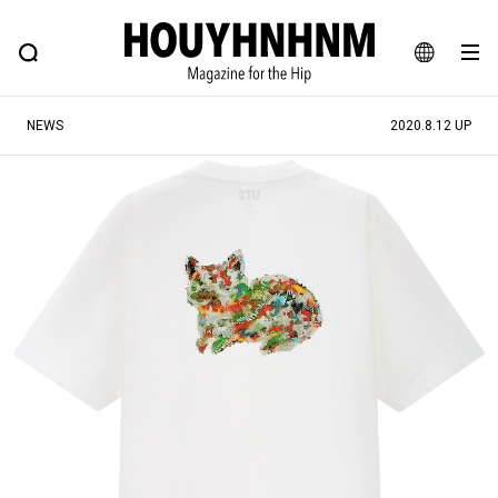
NEWS
FEATURE
BLOG
SNAP
Commune H
ヒップなファッション、カルチャー、ライフスタイルWEBマガジン
JA
NEWS
2020.8.12 UP
EN
#注目のタグ
#SHOPPING ADDICT
#憧れの逸品
#ESSENTIAL DESIGNS
#古着サミット
#NEW VINTAGE
#マイナーグッド図鑑
#路地裏てぃーん。
#MONTHLY JOURNAL
#GH 銘品の所以
#フイナムのYouTube
#Commune H
#FOCUS IT
#AH.H
#ととけん
#FASHION
#MUSIC
#MOVIE