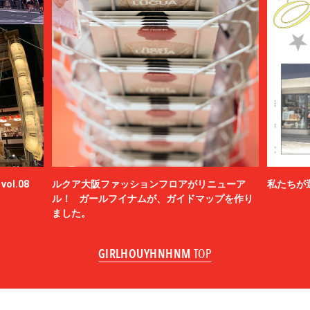
ol.08
ルクア大阪ファッションフロアがリニューア
私たちが
ル！ ガールフイナムが、ガイドマップを作り
ました。
GIRLHOUYHNHNM
TOP