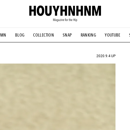
UMN
BLOG
COLLECTION
SNAP
RANKING
YOUTUBE
NS
#古着サミット
#NEW VINTAGE
#マイナーグッド図鑑
#FOCUS IT
#AH.H
#ととけん
#FASHION
#MUSIC
#M
2020.9.4 UP