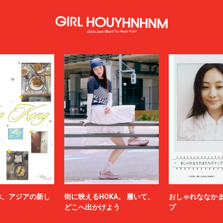
ぶ、アジアの新し
街に映えるHOKA。 履いて、
おしゃれななか
どこへ出かけよう
プ