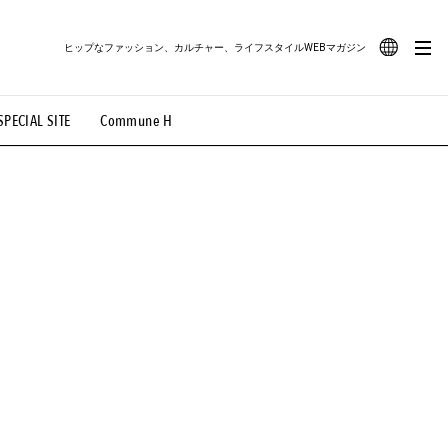
ヒップなファッション、カルチャー、ライフスタイルWEBマガジン
JA
SPECIAL SITE
Commune H
#路地裏てぃーん。
#MONTHLY JOURNAL
EN
OVIE
#LIFESTYLE
#SNEAKER
#OUTDOOR