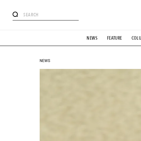
#注目のタグ
NEWS
FEATURE
COL
#SHOPPING ADDICT
#憧れの逸品
#ESSENTIAL DESIG
#GH 銘品の所以
#フイナムのYouTube
#Commune H
#SPORTS
#HANDSOME HANDBOOK
NEWS