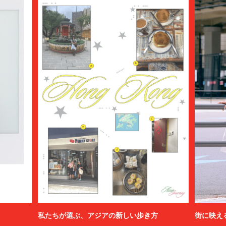
私たちが選ぶ、アジアの新しい歩き方
街に映え