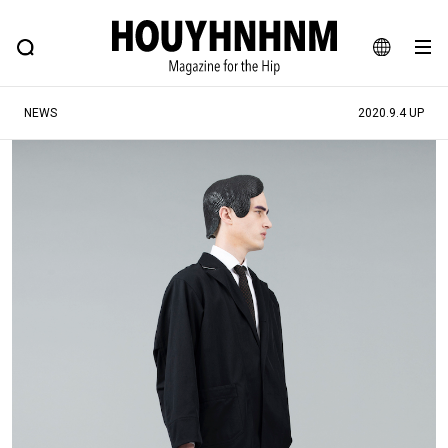
NEWS
FEATURE
BLOG
SNAP
Commune H
ヒップなファッション、カルチャー、ライフスタイルWEBマガジン
JA
NEWS
2020.9.4 UP
EN
#注目のタグ
#SHOPPING ADDICT
#憧れの逸品
#ESSENTIAL DESIGNS
#古着サミット
#NEW VINTAGE
#マイナーグッド図鑑
#路地裏てぃーん。
#MONTHLY JOURNAL
#GH 銘品の所以
#フイナムのYouTube
#Commune H
#FOCUS IT
#AH.H
#ととけん
#FASHION
#MUSIC
#MOVIE