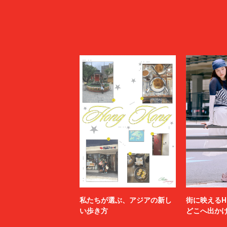
私たちが選ぶ、アジアの新し
街に映えるH
い歩き方
どこへ出か