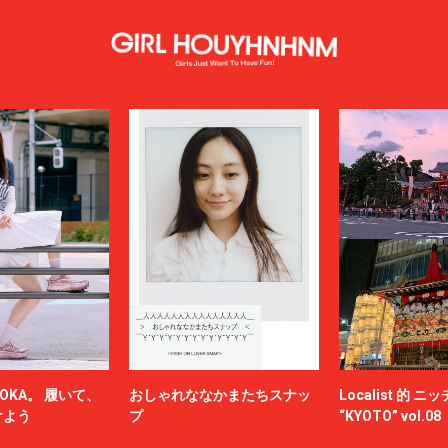
OKA。 履いて、
おしゃれななかまたちスナッ
Localist 的 
けよう
プ
“KYOTO” vol.08