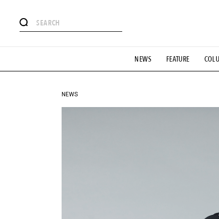
#注目のタグ
NEWS
FEATURE
COL
#SHOPPING ADDICT
#憧れの逸品
#ESSENTIAL DESIG
#GH 銘品の所以
#フイナムのYouTube
#Commune H
#SPORTS
#HANDSOME HANDBOOK
NEWS