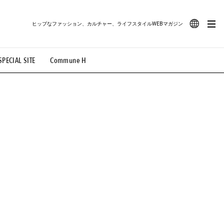
ヒップなファッション、カルチャー、ライフスタイルWEBマガジン
JA
SPECIAL SITE
Commune H
#路地裏てぃーん。
#MONTHLY JOURNAL
EN
OVIE
#LIFESTYLE
#SNEAKER
#OUTDOOR