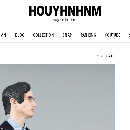
UMN
BLOG
COLLECTION
SNAP
RANKING
YOUTUBE
NS
#古着サミット
#NEW VINTAGE
#マイナーグッド図鑑
#FOCUS IT
#AH.H
#ととけん
#FASHION
#MUSIC
#M
2020.9.4 UP