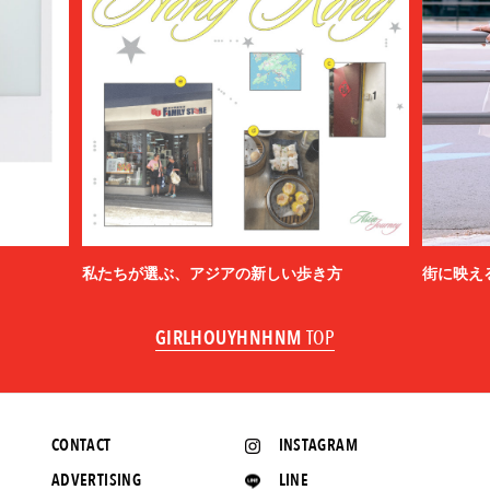
私たちが選ぶ、アジアの新しい歩き方
街に映え
GIRLHOUYHNHNM
TOP
CONTACT
INSTAGRAM
ADVERTISING
LINE