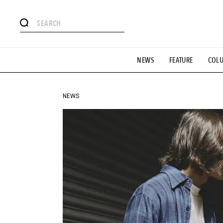
#注目のタグ
NEWS
FEATURE
COL
#SHOPPING ADDICT
#憧れの逸品
#ESSENTIAL DESIG
#GH 銘品の所以
#フイナムのYouTube
#Commune H
#SPORTS
#HANDSOME HANDBOOK
NEWS