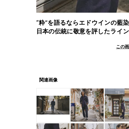
“粋”を語るならエドウインの藍
日本の伝統に敬意を評したライ
この
関連画像