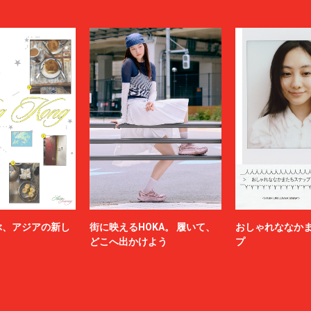
ぶ、アジアの新し
街に映えるHOKA。 履いて、
おしゃれななか
どこへ出かけよう
プ