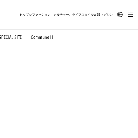
ヒップなファッション、カルチャー、ライフスタイルWEBマガジン
JA
SPECIAL SITE
Commune H
#路地裏てぃーん。
#MONTHLY JOURNAL
EN
OVIE
#LIFESTYLE
#SNEAKER
#OUTDOOR