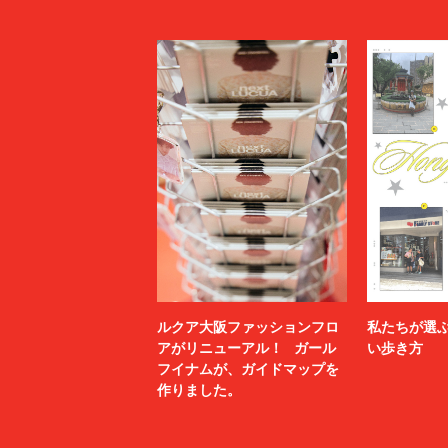
ルクア大阪ファッションフロ
私たちが選
アがリニューアル！ ガール
い歩き方
フイナムが、ガイドマップを
作りました。