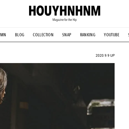
UMN
BLOG
COLLECTION
SNAP
RANKING
YOUTUBE
NS
#古着サミット
#NEW VINTAGE
#マイナーグッド図鑑
#FOCUS IT
#AH.H
#ととけん
#FASHION
#MUSIC
#M
2020.9.9 UP