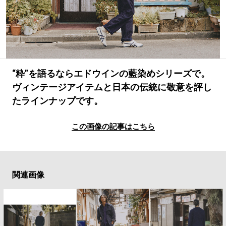
#LIFESTYLE
#SNEAKER
#OUTDOOR
#SPORTS
#HANDSOME HANDBOOK
“粋”を語るならエドウインの藍染めシリーズで。
ヴィンテージアイテムと日本の伝統に敬意を評し
たラインナップです。
この画像の記事はこちら
関連画像