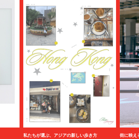
私たちが選ぶ、アジアの新しい歩き方
街に映え