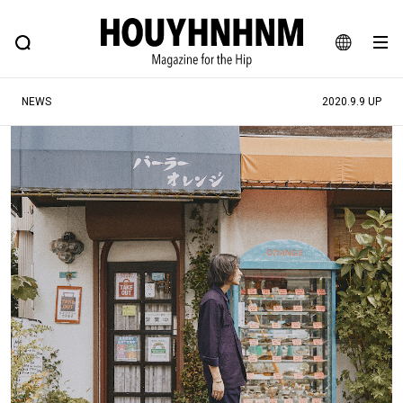
NEWS
FEATURE
BLOG
SNAP
Commune H
ヒップなファッション、カルチャー、ライフスタイルWEBマガジン
JA
NEWS
2020.9.9 UP
EN
#注目のタグ
#SHOPPING ADDICT
#憧れの逸品
#ESSENTIAL DESIGNS
#古着サミット
#NEW VINTAGE
#マイナーグッド図鑑
#路地裏てぃーん。
#MONTHLY JOURNAL
#GH 銘品の所以
#フイナムのYouTube
#Commune H
#FOCUS IT
#AH.H
#ととけん
#FASHION
#MUSIC
#MOVIE