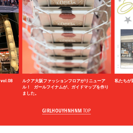
ol.08
ルクア大阪ファッションフロアがリニューア
私たちが
ル！ ガールフイナムが、ガイドマップを作り
ました。
GIRLHOUYHNHNM
TOP