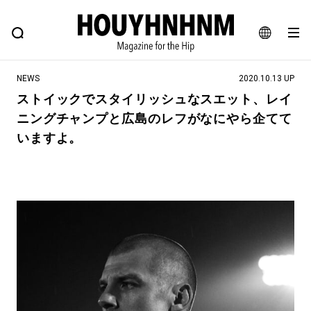
NEWS
FEATURE
BLOG
SNAP
Commune H
ヒップなファッション、カルチャー、ライフスタイルWEBマガジン
JA
NEWS
2020.10.13 UP
EN
ストイックでスタイリッシュなスエット、レイ
ニングチャンプと広島のレフがなにやら企てて
#注目のタグ
いますよ。
#SHOPPING ADDICT
#憧れの逸品
#ESSENTIAL DESIGNS
#古着サミット
#NEW VINTAGE
#マイナーグッド図鑑
#路地裏てぃーん。
#MONTHLY JOURNAL
#GH 銘品の所以
#フイナムのYouTube
#Commune H
#FOCUS IT
#AH.H
#ととけん
#FASHION
#MUSIC
#MOVIE