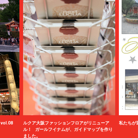
ol.08
ルクア大阪ファッションフロアがリニューア
私たちが
ル！ ガールフイナムが、ガイドマップを作り
ました。