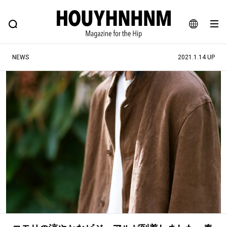
NEWS
FEATURE
BLOG
SNAP
Commune H
ヒップなファッション、カルチャー、ライフスタイルWEBマガジン
JA
NEWS
2021.1.14 UP
EN
#注目のタグ
#SHOPPING ADDICT
#憧れの逸品
#ESSENTIAL DESIGNS
#古着サミット
#NEW VINTAGE
#マイナーグッド図鑑
#路地裏てぃーん。
#MONTHLY JOURNAL
#GH 銘品の所以
#フイナムのYouTube
#Commune H
#FOCUS IT
#AH.H
#ととけん
#FASHION
#MUSIC
#MOVIE