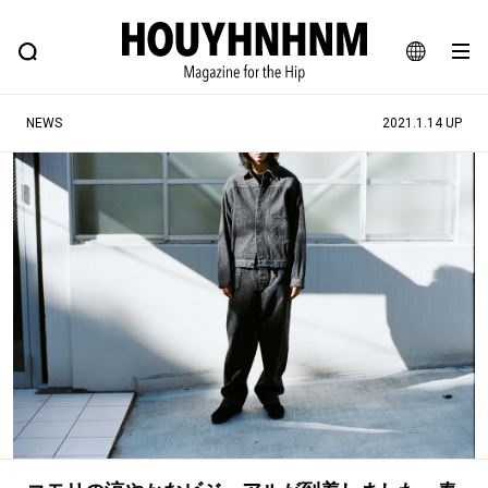
NEWS
FEATURE
BLOG
SNAP
Commune H
ヒップなファッション、カルチャー、ライフスタイルWEBマガジン
JA
NEWS
2021.1.14 UP
EN
#注目のタグ
#SHOPPING ADDICT
#憧れの逸品
#ESSENTIAL DESIGNS
#古着サミット
#NEW VINTAGE
#マイナーグッド図鑑
#路地裏てぃーん。
#MONTHLY JOURNAL
#GH 銘品の所以
#フイナムのYouTube
#Commune H
#FOCUS IT
#AH.H
#ととけん
#FASHION
#MUSIC
#MOVIE