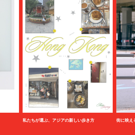
私たちが選ぶ、アジアの新しい歩き方
街に映え