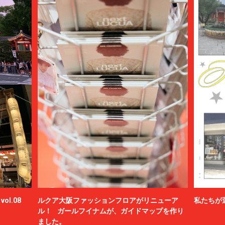
ol.08
ルクア大阪ファッションフロアがリニューア
私たちが
ル！ ガールフイナムが、ガイドマップを作り
ました。