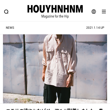
NEWS
FEATURE
BLOG
SNAP
Commune H
ヒップなファッション、カルチャー、ライフスタイルWEBマガジン
JA
NEWS
2021.1.14 UP
EN
#注目のタグ
#SHOPPING ADDICT
#憧れの逸品
#ESSENTIAL DESIGNS
#古着サミット
#NEW VINTAGE
#マイナーグッド図鑑
#路地裏てぃーん。
#MONTHLY JOURNAL
#GH 銘品の所以
#フイナムのYouTube
#Commune H
#FOCUS IT
#AH.H
#ととけん
#FASHION
#MUSIC
#MOVIE