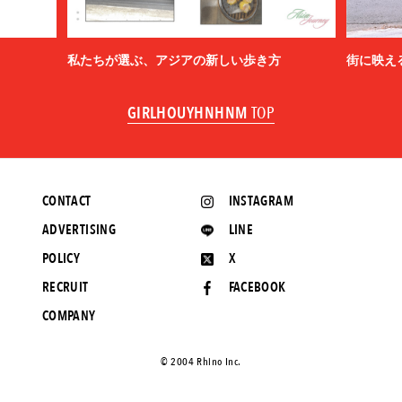
私たちが選ぶ、アジアの新しい歩き方
街に映え
GIRLHOUYHNHNM
TOP
CONTACT
INSTAGRAM
ADVERTISING
LINE
POLICY
X
RECRUIT
FACEBOOK
COMPANY
©️ 2004 Rhino Inc.