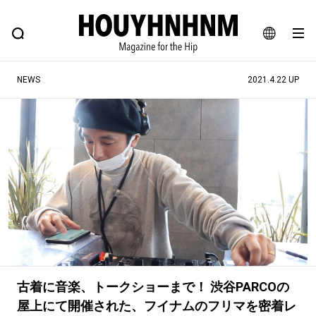
NEWS
FEATURE
BLOG
SNAP
Commune H
ヒップなファッション、カルチャー、ライフスタイルWEBマガジン
JA
NEWS
2021.4.22 UP
EN
#注目のタグ
#SHOPPING ADDICT
#憧れの逸品
#ESSENTIAL DESIGNS
#古着サミット
#NEW VINTAGE
#マイナーグッド図鑑
#路地裏てぃーん。
#MONTHLY JOURNAL
#GH 銘品の所以
#フイナムのYouTube
#Commune H
#FOCUS IT
#AH.H
古着に音楽、トークショーまで！ 渋谷PARCOの
#ととけん
#FASHION
#MUSIC
#MOVIE
屋上にて開催された、フイナムのフリマを密着レ