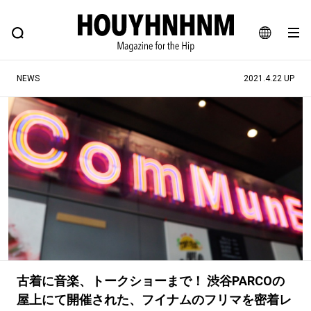
NEWS
FEATURE
BLOG
SNAP
Commune H
ヒップなファッション、カルチャー、ライフスタイルWEBマガジン
JA
NEWS
2021.4.22 UP
EN
#注目のタグ
#SHOPPING ADDICT
#憧れの逸品
#ESSENTIAL DESIGNS
#古着サミット
#NEW VINTAGE
#マイナーグッド図鑑
#路地裏てぃーん。
#MONTHLY JOURNAL
#GH 銘品の所以
#フイナムのYouTube
#Commune H
#FOCUS IT
#AH.H
古着に音楽、トークショーまで！ 渋谷PARCOの
#ととけん
#FASHION
#MUSIC
#MOVIE
屋上にて開催された、フイナムのフリマを密着レ