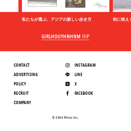
私たちが選ぶ、アジアの新しい歩き方
街に映え
GIRLHOUYHNHNM
TOP
CONTACT
INSTAGRAM
ADVERTISING
LINE
POLICY
X
RECRUIT
FACEBOOK
COMPANY
©️ 2004 Rhino Inc.