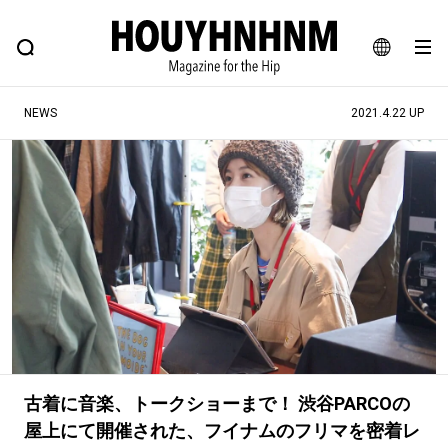
NEWS
FEATURE
BLOG
SNAP
Commune H
ヒップなファッション、カルチャー、ライフスタイルWEBマガジン
JA
NEWS
2021.4.22 UP
EN
#注目のタグ
#SHOPPING ADDICT
#憧れの逸品
#ESSENTIAL DESIGNS
#古着サミット
#NEW VINTAGE
#マイナーグッド図鑑
#路地裏てぃーん。
#MONTHLY JOURNAL
#GH 銘品の所以
#フイナムのYouTube
#Commune H
#FOCUS IT
#AH.H
古着に音楽、トークショーまで！ 渋谷PARCOの
#ととけん
#FASHION
#MUSIC
#MOVIE
屋上にて開催された、フイナムのフリマを密着レ