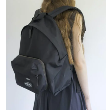
#LIFESTYLE
#SNEAKER
#OUTDOOR
#SPORTS
#HANDSOME HANDBOOK