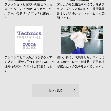
ファッションとお笑いの融合をしち
ズッカの春に物語を添えて。最新ブ
ゃった奴。史上空前!! ズッカとジャ
ランドブックと連動した、枝優花監
ルジャルのドリームマッチに嫉妬し
督オリジナルショートムービーも公
ろ。
開中です。
テクニクスとズッカがコラボウェア
纏い、舞う、表現者たち。ズッカに
を発売。1周年を迎えた渋谷パルコで
よるポートレート新連載。石田真澄
は先行発売やイベントが開催されま
が彼女たちの光を逃さず拾います。
す。
もっと見る