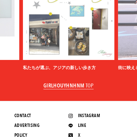
私たちが選ぶ、アジアの新しい歩き方
街に映え
GIRLHOUYHNHNM
TOP
CONTACT
INSTAGRAM
ADVERTISING
LINE
POLICY
X