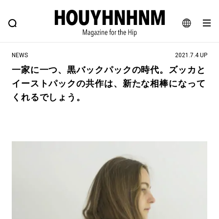
NEWS
FEATURE
BLOG
SNAP
Commune H
ヒップなファッション、カルチャー、ライフスタイルWEBマガジン
JA
NEWS
2021.7.4 UP
EN
一家に一つ、黒バックパックの時代。ズッカと
イーストパックの共作は、新たな相棒になって
#注目のタグ
くれるでしょう。
#SHOPPING ADDICT
#憧れの逸品
#ESSENTIAL DESIGNS
#古着サミット
#NEW VINTAGE
#マイナーグッド図鑑
#路地裏てぃーん。
#MONTHLY JOURNAL
#GH 銘品の所以
#フイナムのYouTube
#Commune H
#FOCUS IT
#AH.H
#ととけん
#FASHION
#MUSIC
#MOVIE