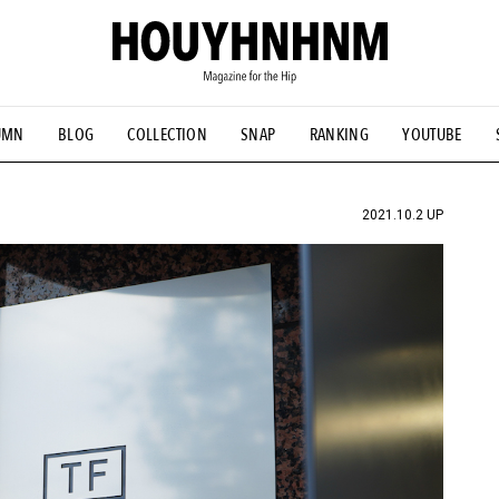
UMN
BLOG
COLLECTION
SNAP
RANKING
YOUTUBE
NS
#古着サミット
#NEW VINTAGE
#マイナーグッド図鑑
#FOCUS IT
#AH.H
#ととけん
#FASHION
#MUSIC
#M
2021.10.2 UP