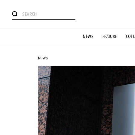
#注目のタグ
NEWS
FEATURE
COL
#SHOPPING ADDICT
#憧れの逸品
#ESSENTIAL DESIG
#GH 銘品の所以
#フイナムのYouTube
#Commune H
#SPORTS
#HANDSOME HANDBOOK
NEWS