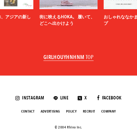
ぶ、アジアの新し
街に映えるHOKA。 履いて、
おしゃれななか
どこへ出かけよう
プ
GIRLHOUYHNHNM
TOP
INSTAGRAM
LINE
X
FACEBOOK
CONTACT
ADVERTISING
POLICY
RECRUIT
COMPANY
©️ 2004 Rhino Inc.