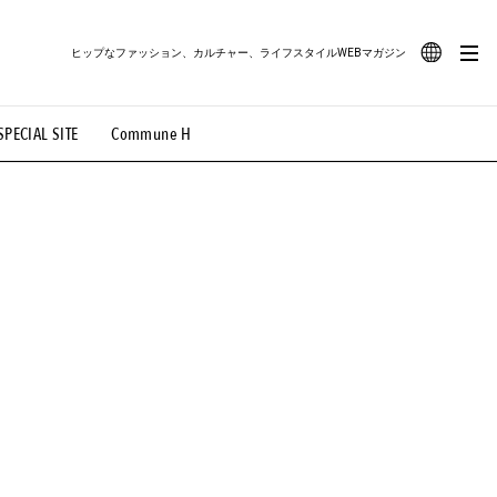
ヒップなファッション、カルチャー、ライフスタイルWEBマガジン
JA
SPECIAL SITE
Commune H
#路地裏てぃーん。
#MONTHLY JOURNAL
EN
OVIE
#LIFESTYLE
#SNEAKER
#OUTDOOR