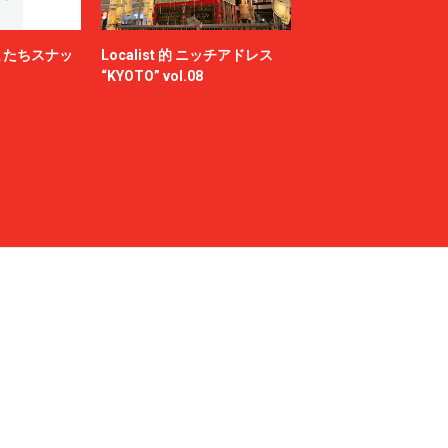
またちスナッ
Localist 的 ニッチアドレス
“KYOTO” vol.08