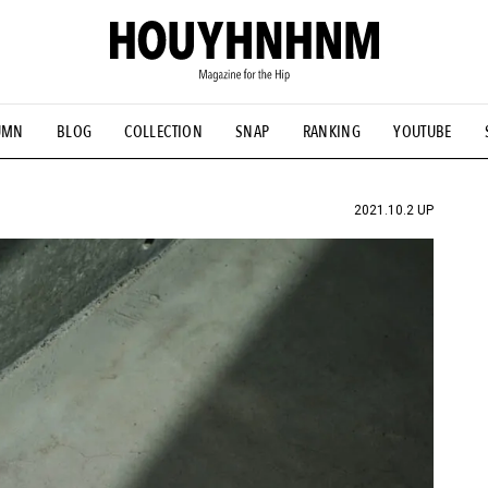
UMN
BLOG
COLLECTION
SNAP
RANKING
YOUTUBE
NS
#古着サミット
#NEW VINTAGE
#マイナーグッド図鑑
#FOCUS IT
#AH.H
#ととけん
#FASHION
#MUSIC
#M
2021.10.2 UP