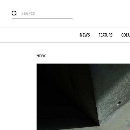
#注目のタグ
NEWS
FEATURE
COL
#SHOPPING ADDICT
#憧れの逸品
#ESSENTIAL DESIG
#GH 銘品の所以
#フイナムのYouTube
#Commune H
#SPORTS
#HANDSOME HANDBOOK
NEWS