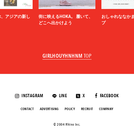
ぶ、アジアの新し
街に映えるHOKA。 履いて、
おしゃれななか
どこへ出かけよう
プ
GIRLHOUYHNHNM
TOP
INSTAGRAM
LINE
X
FACEBOOK
CONTACT
ADVERTISING
POLICY
RECRUIT
COMPANY
©️ 2004 Rhino Inc.