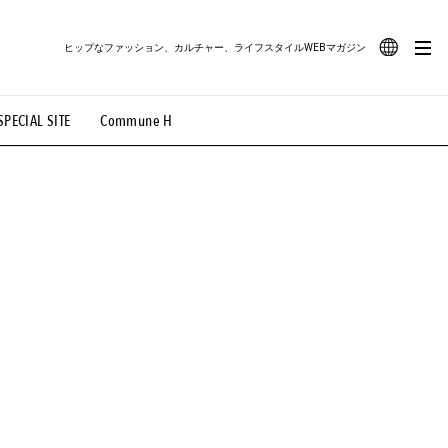
ヒップなファッション、カルチャー、ライフスタイルWEBマガジン
JA
SPECIAL SITE
Commune H
#路地裏てぃーん。
#MONTHLY JOURNAL
EN
OVIE
#LIFESTYLE
#SNEAKER
#OUTDOOR