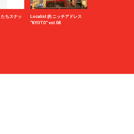
またちスナッ
Localist 的 ニッチアドレス
“KYOTO” vol.08