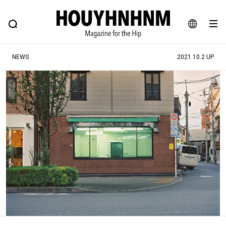
NEWS
FEATURE
BLOG
SNAP
Commune H
ヒップなファッション、カルチャー、ライフスタイルWEBマガジン
JA
NEWS
2021.10.2 UP
EN
#注目のタグ
#SHOPPING ADDICT
#憧れの逸品
#ESSENTIAL DESIGNS
#古着サミット
#NEW VINTAGE
#マイナーグッド図鑑
#路地裏てぃーん。
#MONTHLY JOURNAL
#GH 銘品の所以
#フイナムのYouTube
#Commune H
#FOCUS IT
#AH.H
#ととけん
#FASHION
#MUSIC
#MOVIE