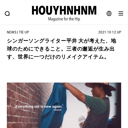
NEWS
FEATURE
BLOG
SNAP
Commune H
ヒップなファッション、カルチャー、ライフスタイルWEBマガジン
JA
NEWS | TIE UP
2021.10.12 UP
EN
シンガーソングライター平井 大が考えた、地
球のためにできること。三者の邂逅が生み出
#注目のタグ
す、世界に一つだけのリメイクアイテム。
#SHOPPING ADDICT
#憧れの逸品
#ESSENTIAL DESIGNS
#古着サミット
#NEW VINTAGE
#マイナーグッド図鑑
#路地裏てぃーん。
#MONTHLY JOURNAL
#GH 銘品の所以
#フイナムのYouTube
#Commune H
#FOCUS IT
#AH.H
#ととけん
#FASHION
#MUSIC
#MOVIE