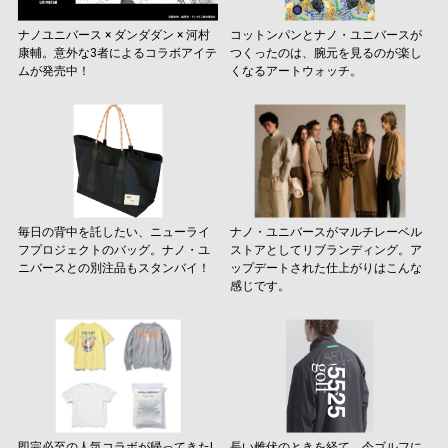
ナノユニバース × ダンダダン × 河村
コットンパンとナノ・ユニバースが
康輔。意外な3者によるコラボアイテ
つくったのは、腕元を見るのが楽し
ムが発売中！
くなるアートウォッチ。
毎日の背中を託したい、ニューライ
ナノ・ユニバースがマルチレーベル
フプロジェクトのバッグ。ナノ・ユ
ストアとしてリブランディング。ア
ニバースとの別注品もスタンバイ！
ップデートされた仕上がりはこんな
感じです。
即完必至の人気コラボが帰ってきた!
長い雌伏のときを経て、今ゴルフに