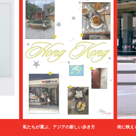
私たちが選ぶ、アジアの新しい歩き方
街に映え