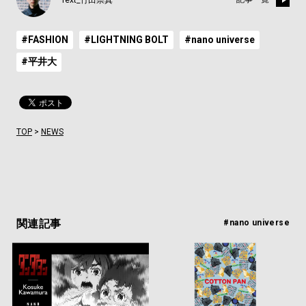
#FASHION
#LIGHTNING BOLT
#nano universe
#平井大
TOP
>
NEWS
関連記事
#nano universe