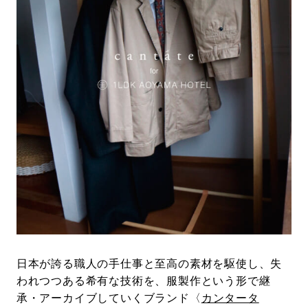
#LIFESTYLE
#SNEAKER
#OUTDOOR
#SPORTS
#HANDSOME HANDBOOK
日本が誇る職人の手仕事と至高の素材を駆使し、失
われつつある希有な技術を、服製作という形で継
承・アーカイブしていくブランド〈
カンタータ