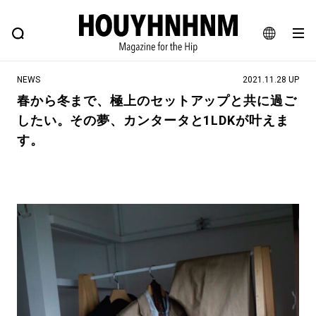
NEWS
FEATURE
BLOG
SNAP
Commune H
ヒップなファッション、カルチャー、ライフスタイルWEBマガジン
JA
NEWS
2021.11.28 UP
EN
春から冬まで、極上のセットアップと共に過ご
したい。その夢、カンタータと1LDKが叶えま
#注目のタグ
す。
#SHOPPING ADDICT
#憧れの逸品
#ESSENTIAL DESIGNS
#古着サミット
#NEW VINTAGE
#マイナーグッド図鑑
#路地裏てぃーん。
#MONTHLY JOURNAL
#GH 銘品の所以
#フイナムのYouTube
#Commune H
#FOCUS IT
#AH.H
#ととけん
#FASHION
#MUSIC
#MOVIE