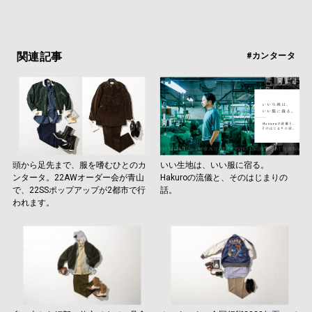
関連記事
#カンタータ
頭から足先まで、服を嗜むひとのカ
いい生地は、いい服に宿る。
ンタータ。22AWオーダー会が青山
Hakuroの流儀と、そのはじまりの
で、22SSポップアップが2都市で行
話。
われます。