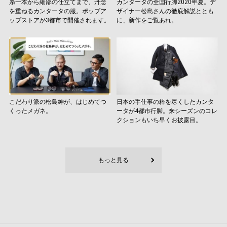
糸一本から細部の仕立てまで、丹念
カンタータの全国行脚2020年夏。デ
を重ねるカンタータの服。ポップア
ザイナー松島さんの徹底解説ととも
ップストアが3都市で開催されます。
に、新作をご覧あれ。
こだわり派の松島紳が、はじめてつ
日本の手仕事の粋を尽くしたカンタ
くったメガネ。
ータが4都市行脚。来シーズンのコレ
クションもいち早くお披露目。
もっと見る