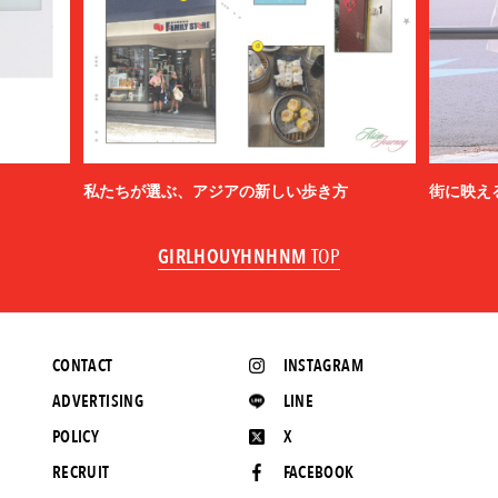
私たちが選ぶ、アジアの新しい歩き方
街に映え
GIRLHOUYHNHNM
TOP
CONTACT
INSTAGRAM
ADVERTISING
LINE
POLICY
X
RECRUIT
FACEBOOK