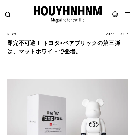
NEWS
FEATURE
BLOG
SNAP
Commune H
ヒップなファッション、カルチャー、ライフスタイルWEBマガジン
JA
NEWS
2022.1.13 UP
EN
即完不可避！ トヨタ×ベアブリックの第三弾
は、マットホワイトで登場。
#注目のタグ
#SHOPPING ADDICT
#憧れの逸品
#ESSENTIAL DESIGNS
#古着サミット
#NEW VINTAGE
#マイナーグッド図鑑
#路地裏てぃーん。
#MONTHLY JOURNAL
#GH 銘品の所以
#フイナムのYouTube
#Commune H
#FOCUS IT
#AH.H
#ととけん
#FASHION
#MUSIC
#MOVIE