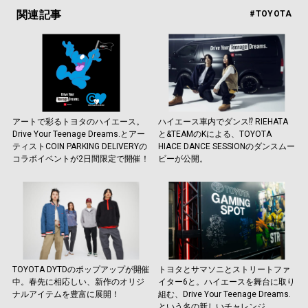
関連記事
#TOYOTA
アートで彩るトヨタのハイエース。
ハイエース車内でダンス⁉︎ RIEHATA
Drive Your Teenage Dreams.とアー
と&TEAMのKによる、TOYOTA
ティストCOIN PARKING DELIVERYの
HIACE DANCE SESSIONのダンスムー
コラボイベントが2日間限定で開催！
ビーが公開。
TOYOTA DYTDのポップアップが開催
トヨタとサマソニとストリートファ
中。春先に相応しい、新作のオリジ
イター6と。ハイエースを舞台に取り
ナルアイテムを豊富に展開！
組む、Drive Your Teenage Dreams.
という名の新しいチャレンジ。