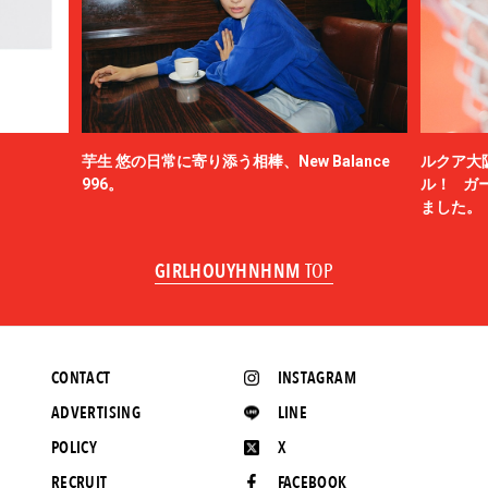
芋生 悠の日常に寄り添う相棒、New Balance
ルクア大
996。
ル！ ガ
ました。
GIRLHOUYHNHNM
TOP
CONTACT
INSTAGRAM
ADVERTISING
LINE
POLICY
X
RECRUIT
FACEBOOK