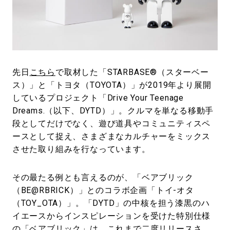
#LIFESTYLE
#SNEAKER
#OUTDOOR
#SPORTS
#HANDSOME HANDBOOK
先日
こちら
で取材した「STARBASE®︎（スターベー
ス）」と「トヨタ（TOYOTA）」が2019年より展開
しているプロジェクト「Drive Your Teenage
Dreams.（以下、DYTD）」。クルマを単なる移動手
段としてだけでなく、遊び道具やコミュニティスペ
ースとして捉え、さまざまなカルチャーをミックス
させた取り組みを行なっています。
その最たる例とも言えるのが、「ベアブリック
（BE@RBRICK）」とのコラボ企画「トイ-オタ
（TOY_OTA）」。「DYTD」の中核を担う漆黒のハ
イエースからインスピレーションを受けた特別仕様
の「ベアブリック」は、これまで二度リリースさ