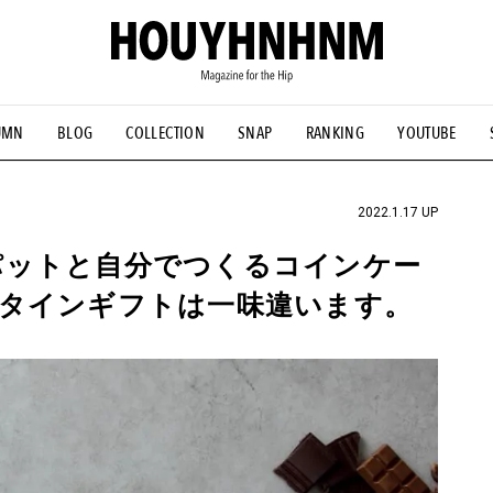
UMN
BLOG
COLLECTION
SNAP
RANKING
YOUTUBE
NS
#古着サミット
#NEW VINTAGE
#マイナーグッド図鑑
#FOCUS IT
#AH.H
#ととけん
#FASHION
#MUSIC
#M
2022.1.17 UP
パットと自分でつくるコインケー
タインギフトは一味違います。