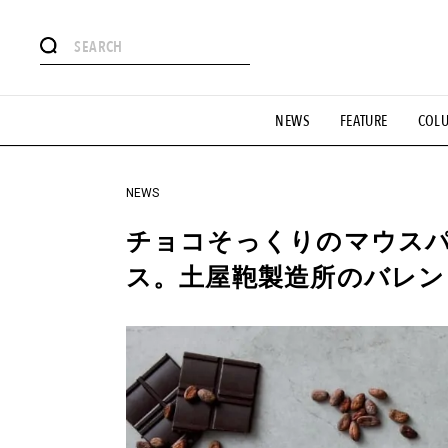
#注目のタグ
NEWS
FEATURE
COL
#SHOPPING ADDICT
#憧れの逸品
#ESSENTIAL DESIG
#GH 銘品の所以
#フイナムのYouTube
#Commune H
#SPORTS
#HANDSOME HANDBOOK
NEWS
チョコそっくりのマウス
ス。土屋鞄製造所のバレン