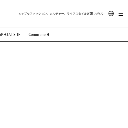
ヒップなファッション、カルチャー、ライフスタイルWEBマガジン
JA
SPECIAL SITE
Commune H
#路地裏てぃーん。
#MONTHLY JOURNAL
EN
OVIE
#LIFESTYLE
#SNEAKER
#OUTDOOR